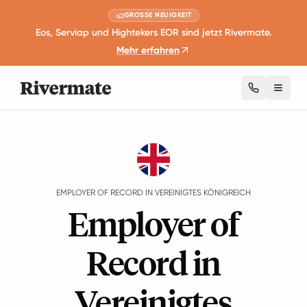
GROSSE NEUIGKEIT
Eos, Serviap und Hightekers EOR sind jetzt Rivermate.
Mehr erfahren
Toggl
Guides
Vereinigtes Königreich
EMPLOYER OF RECORD IN VEREINIGTES KÖNIGREICH
Employer of
Record in
Vereinigtes