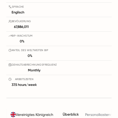
SPRACHE
Englisch
BEVÖLKERUNG
67,886,011
BIP-WACHSTUM
0%
ANTEIL DES WELTWEITEN BIP
0%
GEHALTSABRECHNUNGSFREQUENZ
Monthly
ARBEITSZEITEN
37.5 hours/week
Überblick
Vereinigtes Königreich
Personalkostenrech