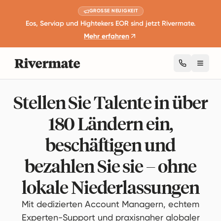
GROSSE NEUIGKEIT
Eos, Serviap und Hightekers EOR sind jetzt Rivermate.
Mehr erfahren
Toggl
Stellen Sie Talente in über
180 Ländern ein,
beschäftigen und
bezahlen Sie sie – ohne
lokale Niederlassungen
Mit dedizierten Account Managern, echtem
Experten-Support und praxisnaher globaler