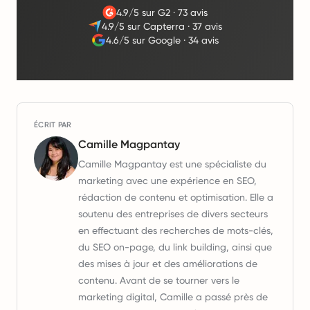
4.9/5 sur G2
·
73 avis
4.9/5 sur Capterra
·
37 avis
4.6/5 sur Google
·
34 avis
ÉCRIT PAR
Camille Magpantay
Camille Magpantay est une spécialiste du
marketing avec une expérience en SEO,
rédaction de contenu et optimisation. Elle a
soutenu des entreprises de divers secteurs
en effectuant des recherches de mots-clés,
du SEO on-page, du link building, ainsi que
des mises à jour et des améliorations de
contenu. Avant de se tourner vers le
marketing digital, Camille a passé près de