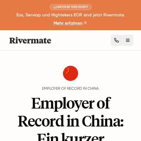
GROSSE NEUIGKEIT
Eos, Serviap und Hightekers EOR sind jetzt Rivermate.
Mehr erfahren
Toggl
Guides
China
EMPLOYER OF RECORD IN CHINA
Employer of
Record in China:
Ein kurzer