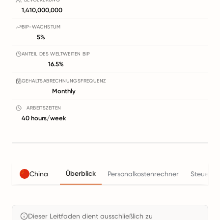
1,410,000,000
BIP-WACHSTUM
5%
ANTEIL DES WELTWEITEN BIP
16.5%
GEHALTSABRECHNUNGSFREQUENZ
Monthly
ARBEITSZEITEN
40 hours/week
Überblick
China
Personalkostenrechner
Steuern
Dieser Leitfaden dient ausschließlich zu