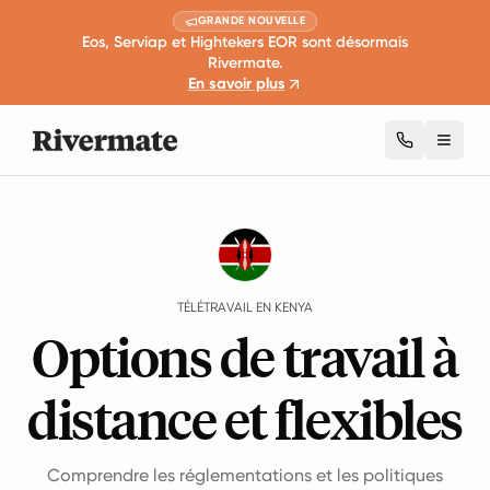
GRANDE NOUVELLE
Eos, Serviap et Hightekers EOR sont désormais
Rivermate.
En savoir plus
Toggl
Guides
Kenya
Remote Work
TÉLÉTRAVAIL EN KENYA
Options de travail à
distance et flexibles
Comprendre les réglementations et les politiques