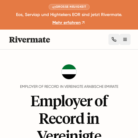
GROSSE NEUIGKEIT
Eos, Serviap und Hightekers EOR sind jetzt Rivermate.
Mehr erfahren
Toggl
Guides
Vereinigte Arabische Emirate
EMPLOYER OF RECORD IN VEREINIGTE ARABISCHE EMIRATE
Employer of
Record in
Vereinigte