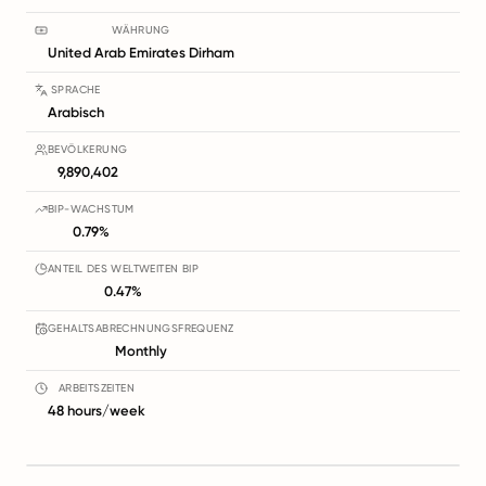
WÄHRUNG
United Arab Emirates Dirham
SPRACHE
Arabisch
BEVÖLKERUNG
9,890,402
BIP-WACHSTUM
0.79%
ANTEIL DES WELTWEITEN BIP
0.47%
GEHALTSABRECHNUNGSFREQUENZ
Monthly
ARBEITSZEITEN
48 hours/week