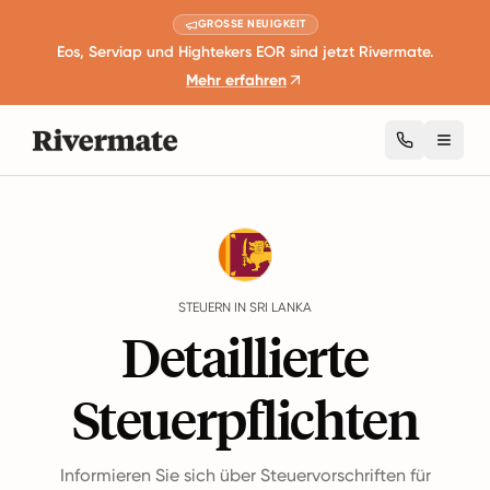
GROSSE NEUIGKEIT
Eos, Serviap und Hightekers EOR sind jetzt Rivermate.
Mehr erfahren
Toggl
Guides
Sri Lanka
Taxes
STEUERN IN SRI LANKA
Detaillierte
Steuerpflichten
Informieren Sie sich über Steuervorschriften für