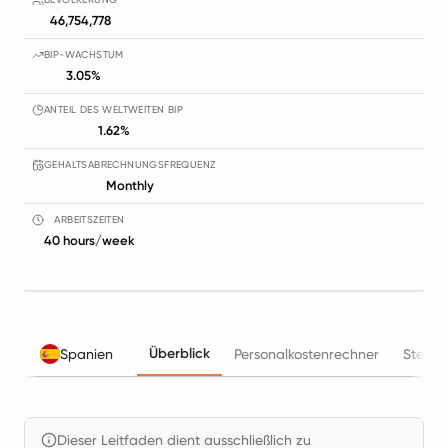
46,754,778
BIP-WACHSTUM
3.05%
ANTEIL DES WELTWEITEN BIP
1.62%
GEHALTSABRECHNUNGSFREQUENZ
Monthly
ARBEITSZEITEN
40 hours/week
Überblick
Spanien
Personalkostenrechner
Steuer
Dieser Leitfaden dient ausschließlich zu