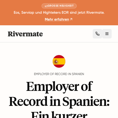
GROSSE NEUIGKEIT
Eos, Serviap und Hightekers EOR sind jetzt Rivermate.
Mehr erfahren
Toggl
Guides
Spanien
EMPLOYER OF RECORD IN SPANIEN
Employer of
Record in Spanien:
Ein kurzer