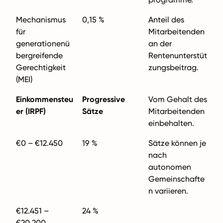
Mechanismus
0,15 %
Anteil des
für
Mitarbeitenden
generationenü
an der
bergreifende
Rentenunterstüt
Gerechtigkeit
zungsbeitrag.
(MEI)
Einkommensteu
Progressive
Vom Gehalt des
er (IRPF)
Sätze
Mitarbeitenden
einbehalten.
€0 – €12.450
19 %
Sätze können je
nach
autonomen
Gemeinschafte
n variieren.
€12.451 –
24 %
€20.200