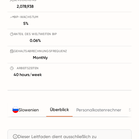
2,078,938
BIP-WACHSTUM
5%
ANTEIL DES WELTWEITEN BIP
0.06%
GEHALTSABRECHNUNGSFREQUENZ
Monthly
ARBEITSZEITEN
40 hours/week
Überblick
Slowenien
Personalkostenrechner
Steu
Dieser Leitfaden dient ausschließlich zu