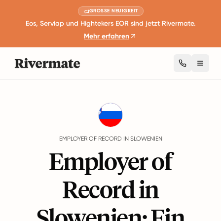
GROSSE NEUIGKEIT
Eos, Serviap und Hightekers EOR sind jetzt Rivermate.
Mehr erfahren
Toggl
Guides
Slowenien
EMPLOYER OF RECORD IN SLOWENIEN
Employer of
Record in
Slowenien: Ein