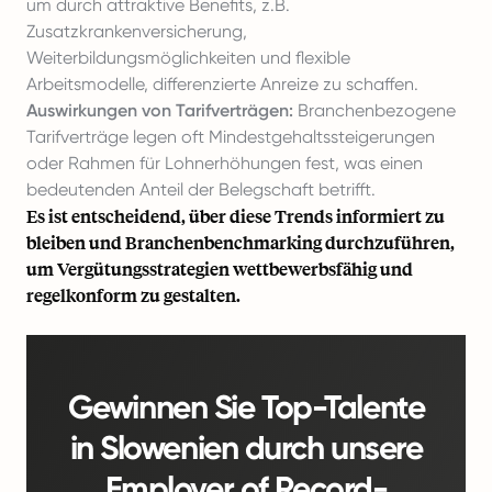
um durch attraktive Benefits, z.B.
Zusatzkrankenversicherung,
Weiterbildungsmöglichkeiten und flexible
Arbeitsmodelle, differenzierte Anreize zu schaffen.
Auswirkungen von Tarifverträgen:
Branchenbezogene
Tarifverträge legen oft Mindestgehaltssteigerungen
oder Rahmen für Lohnerhöhungen fest, was einen
bedeutenden Anteil der Belegschaft betrifft.
Es ist entscheidend, über diese Trends informiert zu
bleiben und Branchenbenchmarking durchzuführen,
um Vergütungsstrategien wettbewerbsfähig und
regelkonform zu gestalten.
Gewinnen Sie Top-Talente
in Slowenien durch unsere
Employer of Record-