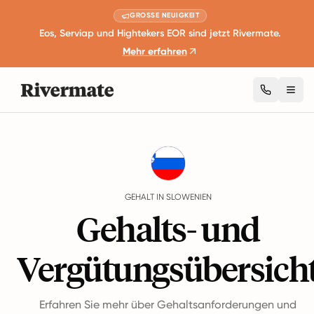
GROSSE NEUIGKEIT
Eos, Serviap und Hightekers EOR sind jetzt Rivermate.
Mehr erfahren
Togg
Guides
Slowenien
Salary
GEHALT IN SLOWENIEN
Gehalts- und
Vergütungsübersich
Erfahren Sie mehr über Gehaltsanforderungen und