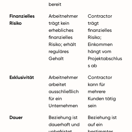
bereit
Finanzielles
Arbeitnehmer
Contractor
Risiko
trägt kein
trägt
erhebliches
finanzielles
finanzielles
Risiko;
Risiko; erhält
Einkommen
reguläres
hängt vom
Gehalt
Projektabschlus
s ab
Exklusivität
Arbeitnehmer
Contractor
arbeitet
kann für
ausschließlich
mehrere
für ein
Kunden tätig
Unternehmen
sein
Dauer
Beziehung ist
Beziehung ist
dauerhaft und
auf ein
unbefristet
bestimmtes