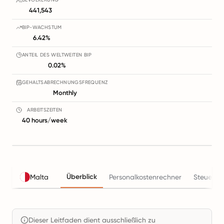
441,543
BIP-WACHSTUM
6.42%
ANTEIL DES WELTWEITEN BIP
0.02%
GEHALTSABRECHNUNGSFREQUENZ
Monthly
ARBEITSZEITEN
40 hours/week
Überblick
Malta
Personalkostenrechner
Steuern
Dieser Leitfaden dient ausschließlich zu