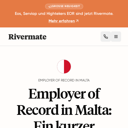
GROSSE NEUIGKEIT
Eos, Serviap und Hightekers EOR sind jetzt Rivermate.
Mehr erfahren
Toggl
Guides
Malta
EMPLOYER OF RECORD IN MALTA
Employer of
Record in Malta:
Ein kurzer