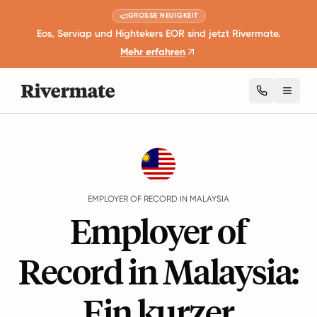
GROSSE NEUIGKEIT
Eos, Serviap und Hightekers EOR sind jetzt Rivermate.
Mehr erfahren
Toggl
Guides
Malaysia
EMPLOYER OF RECORD IN MALAYSIA
Employer of
Record in Malaysia:
Ein kurzer