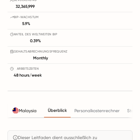
32,365,999
BIP-WACHSTUM
5.9%
ANTEIL DES WELTWEITEN BIP
0.39%
GEHALTSABRECHNUNGSFREQUENZ
Monthly
ARBEITSZEITEN
48 hours/week
Überblick
Malaysia
Personalkostenrechner
Steue
Dieser Leitfaden dient ausschließlich zu