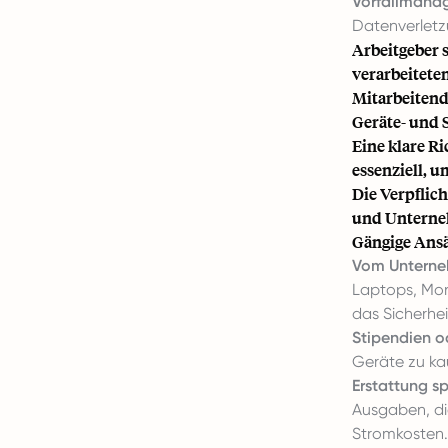
Vorfallmana
Datenverletz
Arbeitgeber
verarbeitete
Mitarbeitend
Geräte- und 
Eine klare Ri
essenziell, 
Die Verpflic
und Unterneh
Gängige Ansä
Vom Unterneh
Laptops, Moni
das Sicherh
Stipendien o
Geräte zu ka
Erstattung s
Ausgaben, die
Stromkosten.