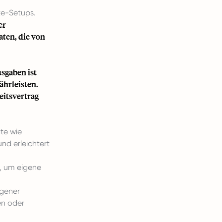
te-Setups.
er
aten, die von
usgaben ist
ährleisten.
eitsvertrag
te wie
nd erleichtert
, um eigene
gener
en oder