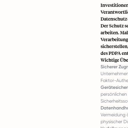
Investitione
Verantwortli
Datenschutz-
Der Schutz s
arbeiten. Ma
Verarbeitung
sicherstelle
des PDPA en
Wichtige Übe
Sicherer Zugri
Unternehmens
Faktor-Authen
Gerätesicher
persönlichen 
Sicherheitsso
Datenhandh
Vermeidung ö
physischer Do