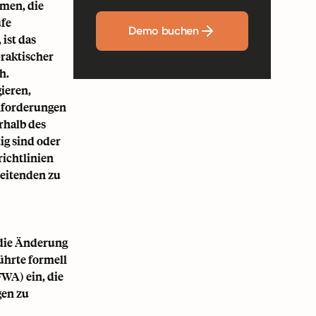
hmen, die
ufe
Demo buchen
ist das
raktischer
h.
ieren,
anforderungen
rhalb des
ig sind oder
richtlinien
beitenden zu
 die Änderung
ührte formell
WA) ein, die
gen zu