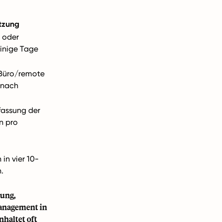
tzung
e oder
 einige Tage
 Büro/remote
e nach
rfassung der
n pro
 in vier 10-
.
nung,
anagement in
nhaltet oft