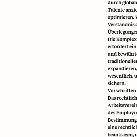
durch global
Talente anzi
optimieren. 
Verständnis 
Überlegungen
Die Komplexit
erfordert ei
und bewährte
traditionell
expandieren,
wesentlich, 
sichern.
Vorschriften
Das rechtlic
Arbeitsverei
des Employme
Bestimmunge
eine rechtli
beantragen, 