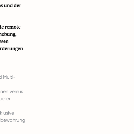
ns und der
nde remote
rhebung,
ssen
forderungen
 Multi-
enen versus
eller
klusive
Aufbewahrung