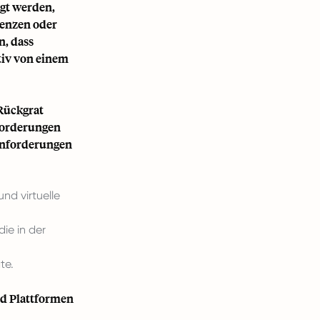
igt werden,
renzen oder
n, dass
tiv von einem
Rückgrat
forderungen
 Anforderungen
d virtuelle
ie in der
te.
.
nd Plattformen