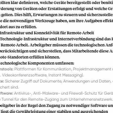
ollten klar definieren, welche Geräte bereitgestellt oder benöt
rderung von Geräten oder Erstattungen erfolgt und welche G
gelten. Dies hilft, Erwartungen zu steuern und sicherzustelle
e die notwendigen Werkzeuge haben, um ihre Aufgaben effek
ort aus zu erfüllen.
Infrastruktur und Konnektivität für Remote-Arbeit
 Technologie-Infrastruktur und Internetverbindung sind das 
r Remote-Arbeit. Arbeitgeber müssen die technologischen An
berücksichtigen und sicherstellen, dass Mitarbeitende diese
ote-Standorten erfüllen können.
 technologische Komponenten umfassen:
nstools:
Plattformen für Kommunikation, Projektmanagement un
B. Videokonferenzsoftware, Instant Messaging).
e:
Sicherer Zugriff auf Dokumente, Anwendungen und Daten, d
chert sind.
oftware:
Antivirus-, Anti-Malware- und Firewall-Schutz für Gerä
e Tunnel für den Remote-Zugang zum Unternehmensnetzwerk
itgeber in der Regel den Zugang zu notwendiger Software u
, liegt die Gewährleistung einer stabilen und ausreichenden