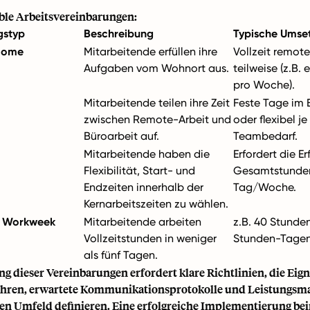
ible Arbeitsvereinbarungen:
gstyp
Beschreibung
Typische Umse
Home
Mitarbeitende erfüllen ihre
Vollzeit remot
Aufgaben vom Wohnort aus.
teilweise (z.B.
pro Woche).
Mitarbeitende teilen ihre Zeit
Feste Tage im
zwischen Remote-Arbeit und
oder flexibel j
Büroarbeit auf.
Teambedarf.
Mitarbeitende haben die
Erfordert die E
Flexibilität, Start- und
Gesamtstunde
Endzeiten innerhalb der
Tag/Woche.
Kernarbeitszeiten zu wählen.
 Workweek
Mitarbeitende arbeiten
z.B. 40 Stunden
Vollzeitstunden in weniger
Stunden-Tagen
als fünf Tagen.
g dieser Vereinbarungen erfordert klare Richtlinien, die Eig
ahren, erwartete Kommunikationsprotokolle und Leistungsm
len Umfeld definieren. Eine erfolgreiche Implementierung bei