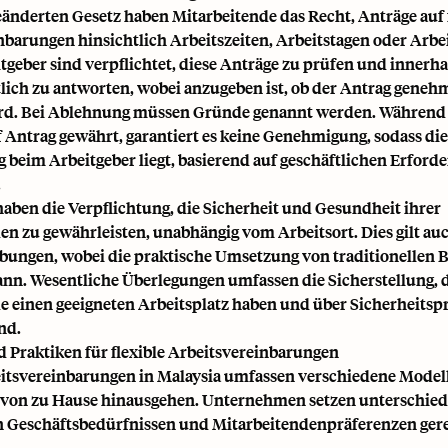
änderten Gesetz haben Mitarbeitende das Recht, Anträge auf 
nbarungen hinsichtlich Arbeitszeiten, Arbeitstagen oder Arbei
itgeber sind verpflichtet, diese Anträge zu prüfen und innerh
tlich zu antworten, wobei anzugeben ist, ob der Antrag geneh
rd. Bei Ablehnung müssen Gründe genannt werden. Während 
f Antrag gewährt, garantiert es keine Genehmigung, sodass die
 beim Arbeitgeber liegt, basierend auf geschäftlichen Erford
.
haben die Verpflichtung, die Sicherheit und Gesundheit ihrer
en zu gewährleisten, unabhängig vom Arbeitsort. Dies gilt au
ungen, wobei die praktische Umsetzung von traditionellen 
nn. Wesentliche Überlegungen umfassen die Sicherstellung, 
e einen geeigneten Arbeitsplatz haben und über Sicherheitsp
nd.
 Praktiken für flexible Arbeitsvereinbarungen
eitsvereinbarungen in Malaysia umfassen verschiedene Modell
 von zu Hause hinausgehen. Unternehmen setzen unterschied
 Geschäftsbedürfnissen und Mitarbeitendenpräferenzen ger