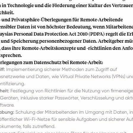
n in Technologie und die Förderung einer Kultur des Vertraue
chkeit.
 und Privatsphäre-Überlegungen für Remote-Arbeitende
ensibler Daten ist von höchster Bedeutung, wenn Mitarbeite
laysias Personal Data Protection Act 2010 (PDPA) regelt die E
 und Speicherung personenbezogener Daten. Arbeitgeber mü
n, dass ihre Remote-Arbeitskonzepte und -richtlinien den An
tsprechen.
rlegungen zum Datenschutz bei Remote-Arbeit:
ff:
Implementierung sicherer Methoden zum Zugriff auf
netzwerke und Daten, wie Virtual Private Networks (VPNs) und
tifizierung.
heit:
Festlegung von Richtlinien für die Nutzung von firmeneig
Geräten, inklusive starker Passwörter, Verschlüsselung und aktu
ftware.
abung:
Schulung der Mitarbeitenden im Umgang mit Daten, in
ffentlicher Wi-Fi-Netze für sensible Aufgaben und sicherer 
kumente, falls zutreffend.