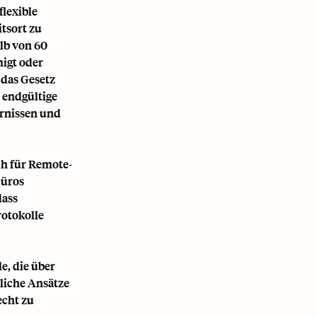
flexible
tsort zu
alb von 60
migt oder
das Gesetz
 endgültige
ernissen und
ch für Remote-
Büros
dass
rotokolle
e, die über
liche Ansätze
echt zu