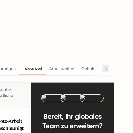
Telearbeit
barungen
Arbeitszeiten
Gehalt
Beendigung
echts-,
rtliche
Bereit, Ihr globales
mote-Arbeit
Team zu erweitern?
eschleunigt