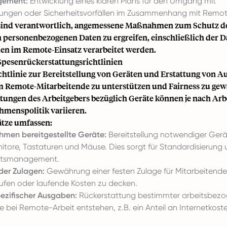
gement:
Entwicklung eines klaren Plans für den Umgang mit
ungen oder Sicherheitsvorfällen im Zusammenhang mit Remo
 sind verantwortlich, angemessene Maßnahmen zum Schutz d
n personenbezogenen Daten zu ergreifen, einschließlich der D
en im Remote-Einsatz verarbeitet werden.
Spesenrückerstattungsrichtlinien
chtlinie zur Bereitstellung von Geräten und Erstattung von A
um Remote-Mitarbeitende zu unterstützen und Fairness zu gew
htungen des Arbeitgebers bezüglich Geräte können je nach Arb
menspolitik variieren.
tze umfassen:
men bereitgestellte Geräte:
Bereitstellung notwendiger Gerä
tore, Tastaturen und Mäuse. Dies sorgt für Standardisierung u
eitsmanagement.
der Zulagen:
Gewährung einer festen Zulage für Mitarbeitende
ufen oder laufende Kosten zu decken.
pezifischer Ausgaben:
Rückerstattung bestimmter arbeitsbezo
 bei Remote-Arbeit entstehen, z.B. ein Anteil an Internetkost