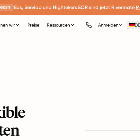
Eos, Serviap und Hightekers EOR sind jetzt Rivermate.
M
GKEIT
nen wir
Preise
Ressourcen
Anmelden
DE
ible
ten