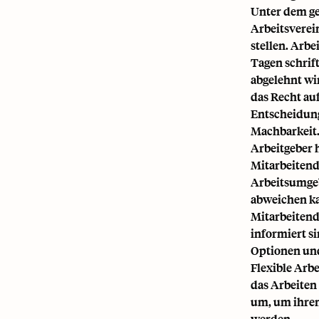
Unter dem ge
Arbeitsverei
stellen. Arbe
Tagen schrif
abgelehnt wi
das Recht au
Entscheidung
Machbarkeit
Arbeitgeber 
Mitarbeitend
Arbeitsumgeb
abweichen ka
Mitarbeitend
informiert si
Optionen und
Flexible Arb
das Arbeiten
um, um ihren
werden.