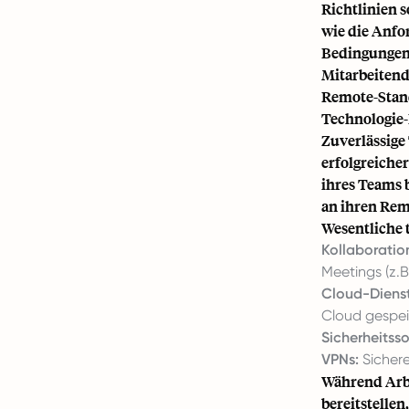
Richtlinien s
wie die Anfo
Bedingungen 
Mitarbeitend
Remote-Stand
Technologie-
Zuverlässige
erfolgreiche
ihres Teams 
an ihren Rem
Wesentliche
Kollaboratio
Meetings (z.
Cloud-Dienst
Cloud gespei
Sicherheitss
VPNs:
Sicher
Während Arbe
bereitstellen