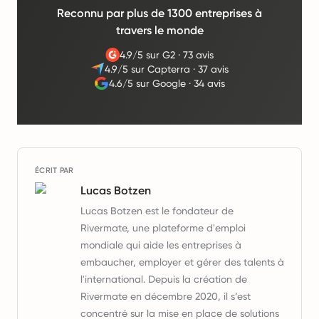
Reconnu par plus de 1300 entreprises à
travers le monde
4.9/5 sur G2
·
73 avis
4.9/5 sur Capterra
·
37 avis
4.6/5 sur Google
·
34 avis
ÉCRIT PAR
Lucas Botzen
Lucas Botzen est le fondateur de
Rivermate, une plateforme d'emploi
mondiale qui aide les entreprises à
embaucher, employer et gérer des talents à
l'international. Depuis la création de
Rivermate en décembre 2020, il s’est
concentré sur la mise en place de solutions