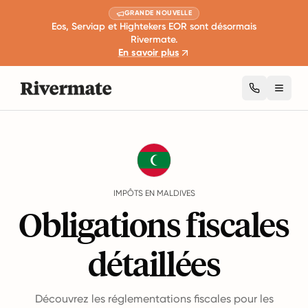
GRANDE NOUVELLE
Eos, Serviap et Hightekers EOR sont désormais
Rivermate.
En savoir plus
Toggl
Guides
Maldives
Taxes
IMPÔTS EN MALDIVES
Obligations fiscales
détaillées
Découvrez les réglementations fiscales pour les