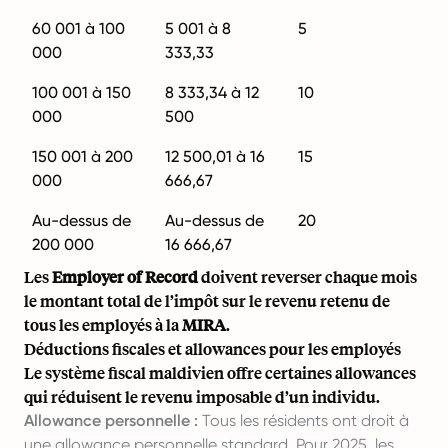
60 001 à 100
5 001 à 8
5
000
333,33
100 001 à 150
8 333,34 à 12
10
000
500
150 001 à 200
12 500,01 à 16
15
000
666,67
Au-dessus de
Au-dessus de
20
200 000
16 666,67
Les
Employer of Record
doivent reverser chaque mois
le montant total de l’impôt sur le revenu retenu de
tous les employés à la
MIRA
.
Déductions fiscales et allowances pour les employés
Le système fiscal maldivien offre certaines allowances
qui réduisent le revenu imposable d’un individu.
Allowance personnelle :
Tous les résidents ont droit à
une allowance personnelle standard. Pour 2025, les