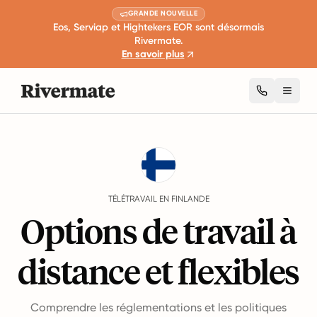
GRANDE NOUVELLE
Eos, Serviap et Hightekers EOR sont désormais
Rivermate.
En savoir plus
Toggl
Guides
Finlande
Remote Work
TÉLÉTRAVAIL EN FINLANDE
Options de travail à
distance et flexibles
Comprendre les réglementations et les politiques