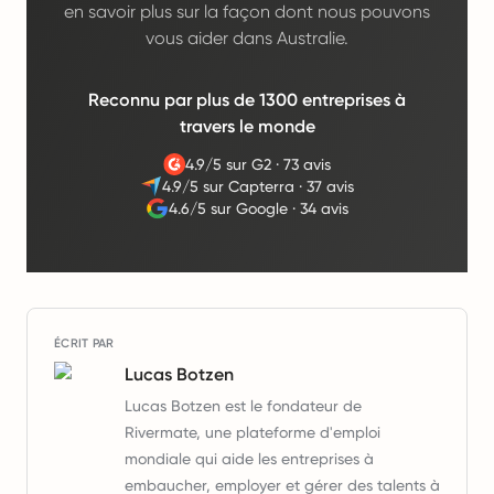
en savoir plus sur la façon dont nous pouvons
vous aider dans Australie.
Reconnu par plus de 1300 entreprises à
travers le monde
4.9/5 sur G2
·
73 avis
4.9/5 sur Capterra
·
37 avis
4.6/5 sur Google
·
34 avis
ÉCRIT PAR
Lucas Botzen
Lucas Botzen est le fondateur de
Rivermate, une plateforme d'emploi
mondiale qui aide les entreprises à
embaucher, employer et gérer des talents à