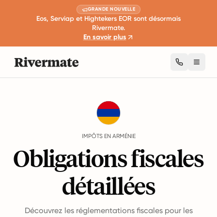
GRANDE NOUVELLE
Eos, Serviap et Hightekers EOR sont désormais
Rivermate.
En savoir plus
Toggl
Guides
Arménie
Taxes
IMPÔTS EN ARMÉNIE
Obligations fiscales
détaillées
Découvrez les réglementations fiscales pour les