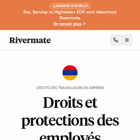
GRANDE NOUVELLE
Eos, Serviap et Hightekers EOR sont désormais
Rivermate.
En savoir plus
Toggl
Guides
Arménie
Rights
DROITS DES TRAVAILLEURS EN ARMÉNIE
Droits et
protections des
employés