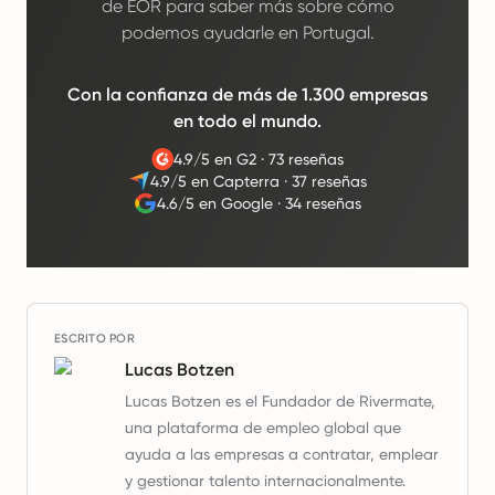
de EOR para saber más sobre cómo
podemos ayudarle en Portugal.
Con la confianza de más de 1.300 empresas
en todo el mundo.
4.9/5 en G2
·
73 reseñas
4.9/5 en Capterra
·
37 reseñas
4.6/5 en Google
·
34 reseñas
ESCRITO POR
Lucas Botzen
Lucas Botzen es el Fundador de Rivermate,
una plataforma de empleo global que
ayuda a las empresas a contratar, emplear
y gestionar talento internacionalmente.