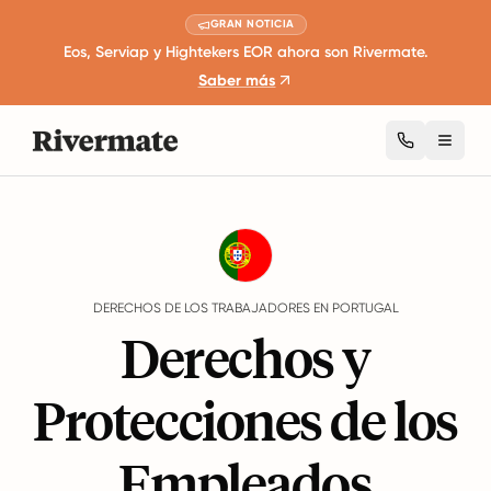
GRAN NOTICIA
Eos, Serviap y Hightekers EOR ahora son Rivermate.
Saber más
Toggl
Guides
Portugal
Rights
DERECHOS DE LOS TRABAJADORES EN PORTUGAL
Derechos y
Protecciones de los
Empleados