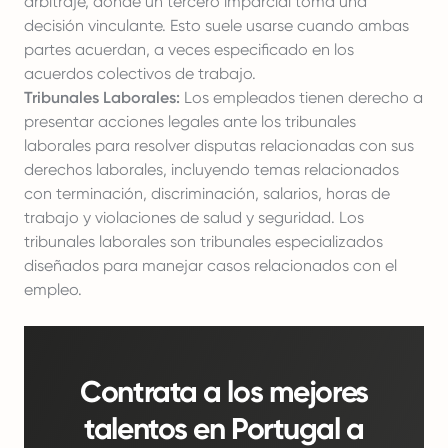
arbitraje, donde un tercero imparcial toma una
decisión vinculante. Esto suele usarse cuando ambas
partes acuerdan, a veces especificado en los
acuerdos colectivos de trabajo.
Tribunales Laborales:
Los empleados tienen derecho a
presentar acciones legales ante los tribunales
laborales para resolver disputas relacionadas con sus
derechos laborales, incluyendo temas relacionados
con terminación, discriminación, salarios, horas de
trabajo y violaciones de salud y seguridad. Los
tribunales laborales son tribunales especializados
diseñados para manejar casos relacionados con el
empleo.
Contrata a los mejores
talentos en Portugal a