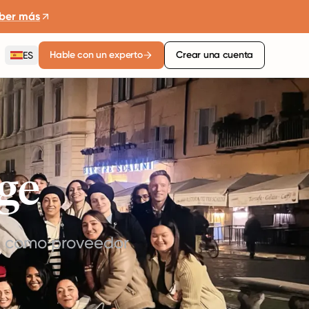
ber más
Hable con un experto
Crear una cuenta
ES
ge
n como proveedor