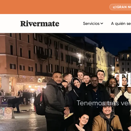
GRAN N
Servicios
A quién se
T
Tenemos tres ve