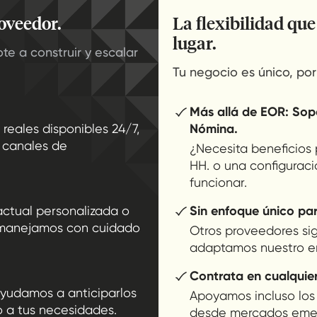
oveedor.
La flexibilidad qu
lugar.
e a construir y escalar
Tu negocio es único, por
Más allá de EOR: Sop
 reales disponibles 24/7,
Nómina.
s canales de
¿Necesita beneficios 
HH. o una configurac
funcionar.
actual personalizada o
Sin enfoque único pa
 manejamos con cuidado
Otros proveedores sig
adaptamos nuestro en
Contrata en cualquier 
ayudamos a anticiparlos
Apoyamos incluso los
o a tus necesidades.
desde mercados emerg