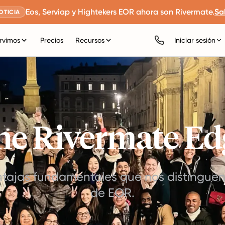
Eos, Serviap y Hightekers EOR ahora son Rivermate.
Sa
OTICIA
rvimos
Precios
Recursos
Iniciar sesión
he Rivermate Ed
ntajas fundamentales que nos distingue
de EOR.