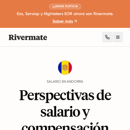
GRAN NOTICIA
Eos, Serviap y Hightekers EOR ahora son Rivermate.
Saber más
Toggl
Guides
Andorra
Salary
SALARIO EN ANDORRA
Perspectivas de
salario y
compensación