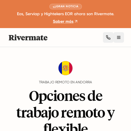
GRAN NOTICIA
Eos, Serviap y Hightekers EOR ahora son Rivermate.
Saber más
Toggl
Guides
Andorra
Remote Work
TRABAJO REMOTO EN ANDORRA
Opciones de
trabajo remoto y
flexible