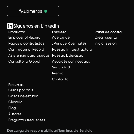
Llámenos
Síguenos en LinkedIn
Productos
Empresa
Panel de control
Employer of Record
Acerca de
Crear cuenta
Pagos a contratistas
¿Por qué Rivermate?
Iniciar sesión
Contractor of Record
Nuestra Infraestructura
Asistencia para visados
Nuestro Liderazgo
Consultoría Global
Asóciate con nosotros
Seguridad
Prensa
Contacto
Recursos
Guías por país
Casos de estudio
Glosario
Blog
Autores
Preguntas frecuentes
Descargo de responsabilidad
Términos de Servicio