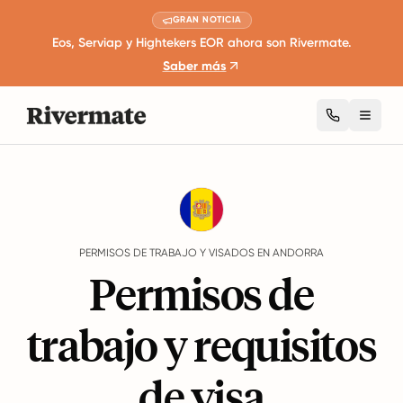
GRAN NOTICIA
Eos, Serviap y Hightekers EOR ahora son Rivermate.
Saber más
Toggl
Guides
Andorra
Work Permits And Visas
PERMISOS DE TRABAJO Y VISADOS EN ANDORRA
Permisos de
trabajo y requisitos
de visa