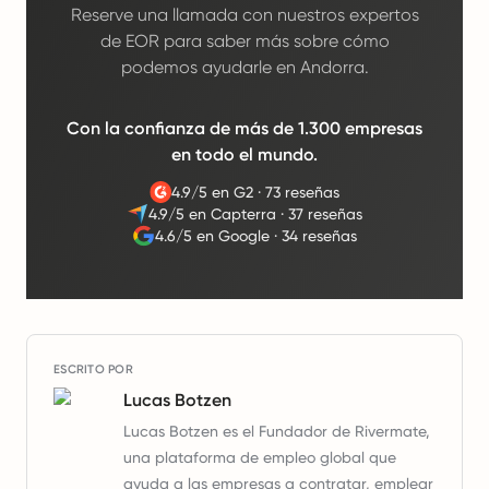
Reserve una llamada con nuestros expertos
de EOR para saber más sobre cómo
podemos ayudarle en Andorra.
Con la confianza de más de 1.300 empresas
en todo el mundo.
4.9/5 en G2
·
73 reseñas
4.9/5 en Capterra
·
37 reseñas
4.6/5 en Google
·
34 reseñas
ESCRITO POR
Lucas Botzen
Lucas Botzen es el Fundador de Rivermate,
una plataforma de empleo global que
ayuda a las empresas a contratar, emplear