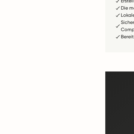
Erste
Die m
Lokal
Siche
Compl
Berei