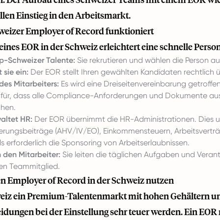
llen Einstieg in den Arbeitsmarkt.
weizer Employer of Record funktioniert
eines EOR in der Schweiz erleichtert eine schnelle Perso
op-Schweizer Talente:
Sie rekrutieren und wählen die Person aus
 sie ein:
Der EOR stellt Ihren gewählten Kandidaten rechtlich ü
es Mitarbeiters:
Es wird eine Dreiseitenvereinbarung getroffen
für, dass alle Compliance-Anforderungen und Dokumente ausge
hen.
altet HR:
Der EOR übernimmt die HR-Administrationen. Dies 
herungsbeiträge (AHV/IV/EO), Einkommensteuern, Arbeitsverträ
ls erforderlich die Sponsoring von Arbeitserlaubnissen.
 den Mitarbeiter:
Sie leiten die täglichen Aufgaben und Verantw
en Teammitglied.
 Employer of Record in der Schweiz nutzen
weiz ein Premium-Talentenmarkt mit hohen Gehältern u
idungen bei der Einstellung sehr teuer werden. Ein EOR r