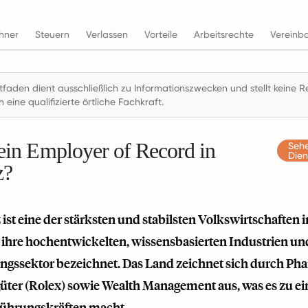
hner
Steuern
Verlassen
Vorteile
Arbeitsrechte
Vereinb
itfaden dient ausschließlich zu Informationszwecken und stellt keine
n eine qualifizierte örtliche Fachkraft.
 ein Employer of Record in
Sehe
Dien
z?
ist eine der stärksten und stabilsten Volkswirtschaften 
 ihre hochentwickelten, wissensbasierten Industrien und
ungssektor bezeichnet. Das Land zeichnet sich durch P
ter (Rolex) sowie Wealth Management aus, was es zu ei
Führungskräften macht.