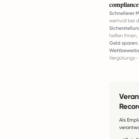
complianceb
Schnellerer M
wertvoll bei 
Sicherstellu
helfen Ihnen,
Geld sparen:
Wettbewerbsf
Vergütungs- 
Veran
Recor
Als Empl
verantwor