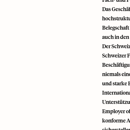
Das Geschäf
hochstruktur
Belegschaft
auch in den
Der Schweiz
Schweizer F
Beschäftigu
niemals ein
und starke 
Internation
Unterstützu
Employer of
konforme Ar
sicherstell