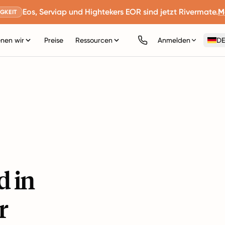
Eos, Serviap und Hightekers EOR sind jetzt Rivermate.
M
GKEIT
nen wir
Preise
Ressourcen
Anmelden
DE
d in
r