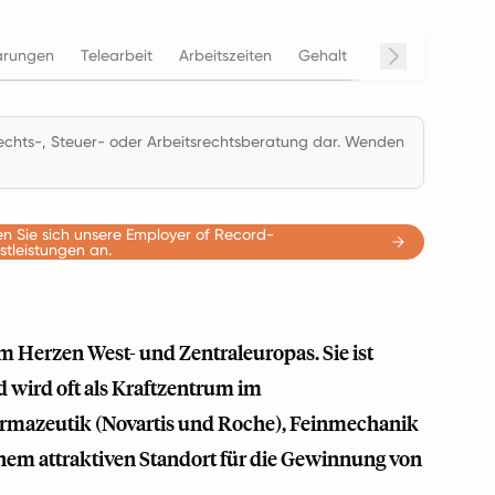
arungen
Telearbeit
Arbeitszeiten
Gehalt
Beendigung
C
 Rechts-, Steuer- oder Arbeitsrechtsberatung dar. Wenden
n Sie sich unsere Employer of Record-
stleistungen an.
im Herzen West- und Zentraleuropas. Sie ist
 wird oft als Kraftzentrum im
harmazeutik (Novartis und Roche), Feinmechanik
nem attraktiven Standort für die Gewinnung von