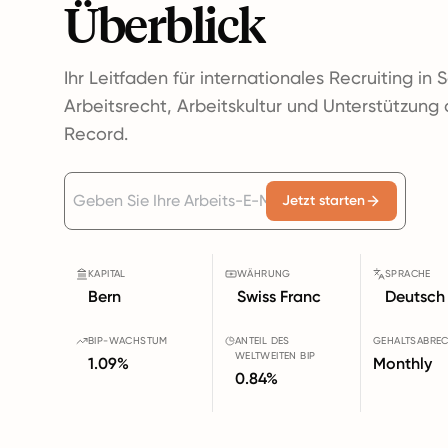
Überblick
Ihr Leitfaden für internationales Recruiting in 
Arbeitsrecht, Arbeitskultur und Unterstützung
Record.
Jetzt starten
KAPITAL
WÄHRUNG
SPRACHE
Bern
Swiss Franc
Deutsch
BIP-WACHSTUM
ANTEIL DES
GEHALTSABRE
WELTWEITEN BIP
1.09%
Monthly
0.84%