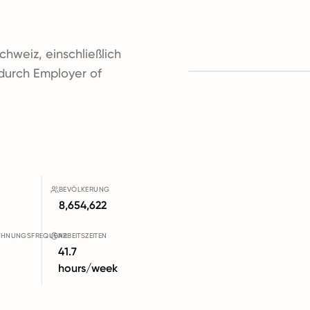
Schweiz, einschließlich
 durch Employer of
BEVÖLKERUNG
8,654,622
CHNUNGSFREQUENZ
ARBEITSZEITEN
41.7
hours/week