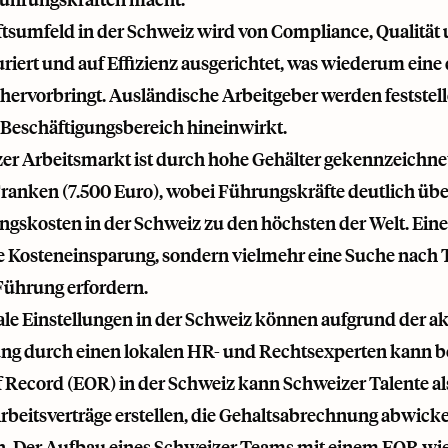
tsumfeld in der Schweiz wird von Compliance, Qualität
iert und auf Effizienz ausgerichtet, was wiederum eine q
 hervorbringt. Ausländische Arbeitgeber werden feststel
 Beschäftigungsbereich hineinwirkt.
er Arbeitsmarkt ist durch hohe Gehälter gekennzeichnet
ranken (7.500 Euro), wobei Führungskräfte deutlich übe
ngskosten in der Schweiz zu den höchsten der Welt. Eine
e Kosteneinsparung, sondern vielmehr eine Suche nach T
Führung erfordern.
ale Einstellungen in der Schweiz können aufgrund der a
ng durch einen lokalen HR- und Rechtsexperten kann bei M
 Record (EOR) in der Schweiz kann Schweizer Talente als 
beitsverträge erstellen, die Gehaltsabrechnung abwicke
en. Der Aufbau eines Schweizer Teams mit einem EOR wi