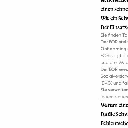
einen schne
Wie ein Sch
Der Einsatz 
Sie finden T
Der EOR stellt
Onboarding d
EOR sorgt da
und drei Woc
Der EOR verw
Sozialversic
(BVG) und fal
Sie verwalten
jedem ander
Warum einen
Da die Sch
Fehlentsche