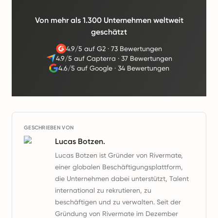
Von mehr als 1.300 Unternehmen weltweit
geschätzt
4.9/5 auf G2
·
73 Bewertungen
4.9/5 auf Capterra
·
37 Bewertungen
4.6/5 auf Google
·
34 Bewertungen
GESCHRIEBEN VON
Lucas Botzen.
Lucas Botzen ist Gründer von Rivermate,
einer globalen Beschäftigungsplattform,
die Unternehmen dabei unterstützt, Talent
international zu rekrutieren, zu
beschäftigen und zu verwalten. Seit der
Gründung von Rivermate im Dezember