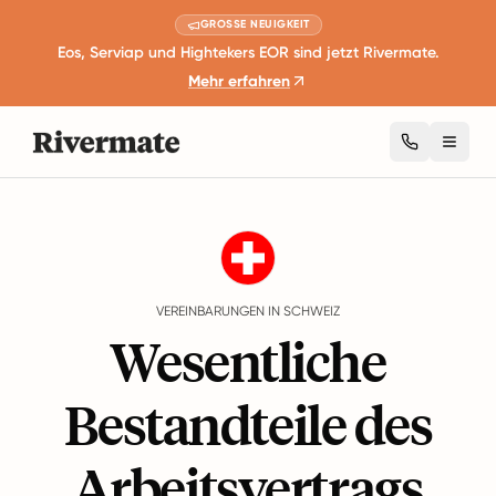
GROSSE NEUIGKEIT
Eos, Serviap und Hightekers EOR sind jetzt Rivermate.
Mehr erfahren
Toggl
Guides
Schweiz
Agreements
VEREINBARUNGEN IN SCHWEIZ
Wesentliche
Bestandteile des
Arbeitsvertrags