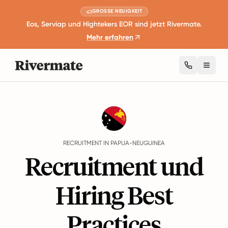
GROSSE NEUIGKEIT
Eos, Serviap und Hightekers EOR sind jetzt Rivermate.
Mehr erfahren
Toggl
Guides
Papua-Neuguinea
Recruitment
RECRUITMENT IN PAPUA-NEUGUINEA
Recruitment und
Hiring Best
Practices