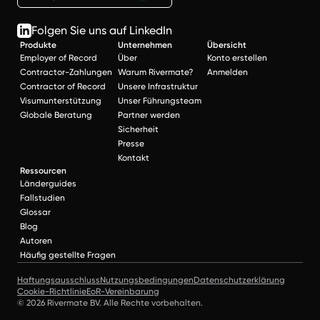
Folgen Sie uns auf LinkedIn
Produkte
Unternehmen
Übersicht
Employer of Record
Über
Konto erstellen
Contractor-Zahlungen
Warum Rivermate?
Anmelden
Contractor of Record
Unsere Infrastruktur
Visumunterstützung
Unser Führungsteam
Globale Beratung
Partner werden
Sicherheit
Presse
Kontakt
Ressourcen
Länderguides
Fallstudien
Glossar
Blog
Autoren
Häufig gestellte Fragen
Haftungsausschluss
Nutzungsbedingungen
Datenschutzerklärung
Cookie-Richtlinie
EoR-Vereinbarung
© 2026 Rivermate BV. Alle Rechte vorbehalten.