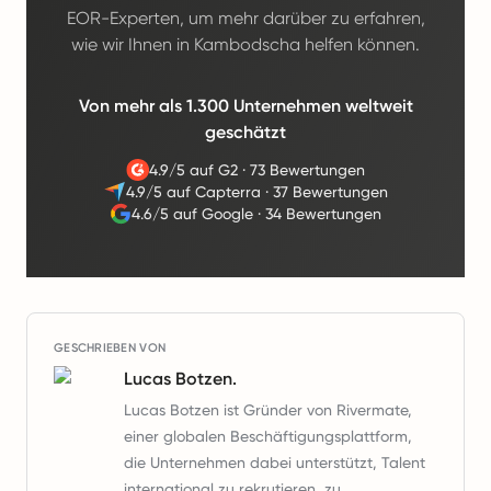
EOR-Experten, um mehr darüber zu erfahren,
wie wir Ihnen in Kambodscha helfen können.
Von mehr als 1.300 Unternehmen weltweit
geschätzt
4.9/5 auf G2
·
73 Bewertungen
4.9/5 auf Capterra
·
37 Bewertungen
4.6/5 auf Google
·
34 Bewertungen
GESCHRIEBEN VON
Lucas Botzen.
Lucas Botzen ist Gründer von Rivermate,
einer globalen Beschäftigungsplattform,
die Unternehmen dabei unterstützt, Talent
international zu rekrutieren, zu