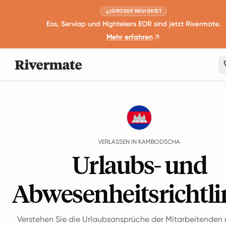
GROSSE NEUIGKEIT
Eos, Serviap und Hightekers EOR sind jetzt Rivermate.
Mehr erfahren
Guides
Kambodscha
Leave
VERLASSEN IN KAMBODSCHA
Urlaubs- und
Abwesenheitsrichtli
Verstehen Sie die Urlaubsansprüche der Mitarbeitenden