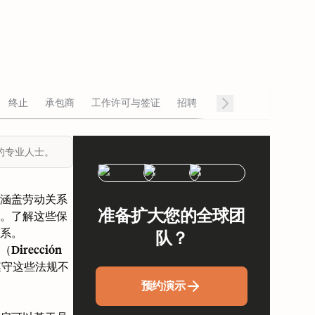
终止
承包商
工作许可与签证
招聘
的专业人士。
涵盖劳动关系
准备扩大您的全球团
。了解这些保
系。
队？
rección
。遵守这些法规不
预约演示