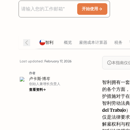
开始使用
智利
概览
雇佣成本计算器
税务
Last updated:
February 17, 2026
本指南仅
作者
卢卡斯·博岑
智利拥有一套
创始人兼增长负责人
的各个方面，
查看资料
→
护措施对于在
智利劳动法典
del Tr
仅是法律要求
解雇权利与程