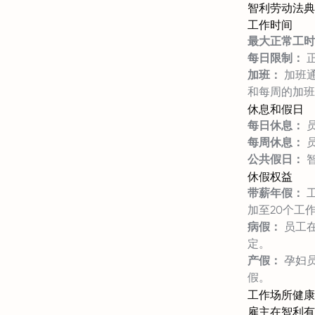
智利劳动法典
工作时间
最大正常工时
每日限制：
正
加班：
加班通
和每周的加班
休息和假日
每日休息：
员
每周休息：
公共假日：
休假权益
带薪年假：
工
加至20个工
病假：
员工
定。
产假：
孕妇员
假。
工作场所健康
雇主在智利有