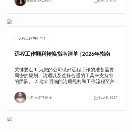
薇薇安 苏杰贝尔
Dec 5, 2024
远程工作与生产力
远程工作顺利转换指南清单 | 2026年指南
关键要点 1. 为您的公司做好远程工作的准备需要
周密的规划、沟通以及选择合适的工具来支持您
的团队。 2. 建立明确的沟通规则和工作流程至关
重要。这有助于保持生产力并确保所有人步调一
致。 3. 关心员工的身心健康也同样重要。您应当
尼卡·库尔茨迪泽
Sep 5, 2024
应对诸如孤立感和倦怠等潜在挑战。