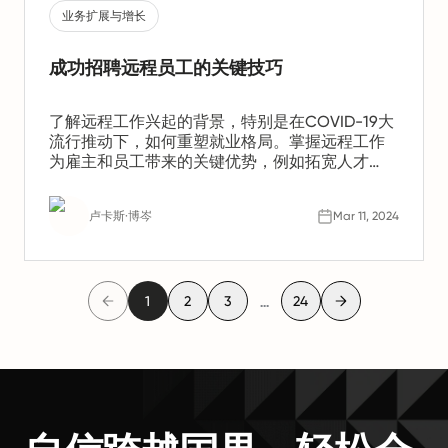
业务扩展与增长
成功招聘远程员工的关键技巧
了解远程工作兴起的背景，特别是在COVID-19大
流行推动下，如何重塑就业格局。掌握远程工作
为雇主和员工带来的关键优势，例如拓宽人才
库、节省成本以及提升生产力。此外，了解成为
成功远程员工所需的素质，以及如何吸引顶尖远
卢卡斯·博岑
Mar 11, 2024
程人才以增强团队实力。掌握有效的远程员工入
职和管理策略，确保顺利过渡和持续的工作效
率。深入阅读这份全面指南，不仅强调了远程工
作的持续转变，还提供了应对这一新常态的实用
见解。
...
1
2
3
24