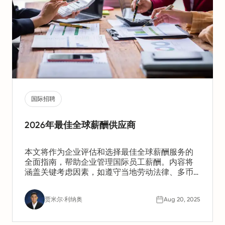
国际招聘
2026年最佳全球薪酬供应商
本文将作为企业评估和选择最佳全球薪酬服务的
全面指南，帮助企业管理国际员工薪酬。内容将
涵盖关键考虑因素，如遵守当地劳动法律、多币
种薪酬处理、税务义务以及数据安全标准。文章
将比较不同类型的供应商，包括传统薪酬公司、
贾米尔·利纳奥
Aug 20, 2025
全球薪酬平台和EOR（雇主代表机构），并突出
它们的优势、劣势及适用场景。同时，文章还将
探讨汇率波动、当地税务合规以及与现有HR系统