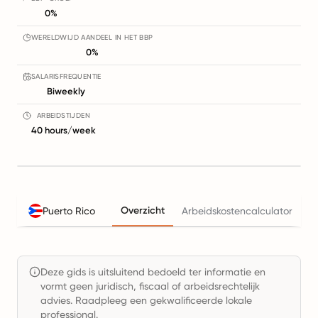
0%
WERELDWIJD AANDEEL IN HET BBP
0%
SALARISFREQUENTIE
Biweekly
ARBEIDSTIJDEN
40 hours/week
Overzicht
Puerto Rico
Arbeidskostencalculator
B
Deze gids is uitsluitend bedoeld ter informatie en
vormt geen juridisch, fiscaal of arbeidsrechtelijk
advies. Raadpleeg een gekwalificeerde lokale
professional.