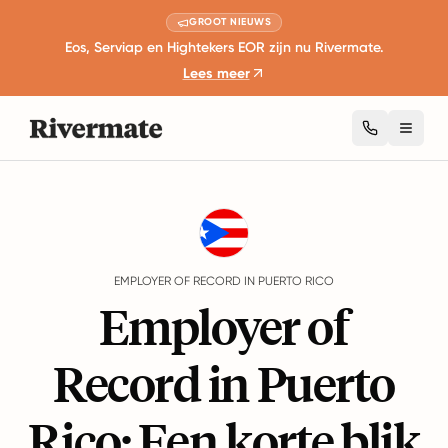
GROOT NIEUWS
Eos, Serviap en Hightekers EOR zijn nu Rivermate.
Lees meer
Toggl
Guides
Puerto Rico
EMPLOYER OF RECORD IN PUERTO RICO
Employer of
Record in Puerto
Rico: Een korte blik