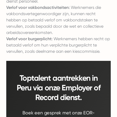
dienst personeel.
Verlof voor vakbondsactiviteiten:
Werknemers die
vakbondsvertegenwoordiger zijn, kunnen recht
hebben op betaald verlof om vakbondstaken te
vervullen, zoals bepaald door de wet en collectieve
arbeidsovereenkomsten.
Verlof voor burgerplicht:
Werknemers hebben recht op
betaald verlof om hun verplichte burgerplicht te
vervullen, zoals deelname aan een kiescommissie.
Toptalent aantrekken in
Peru via onze Employer of
Record dienst.
Boek een gesprek met onze EOR-