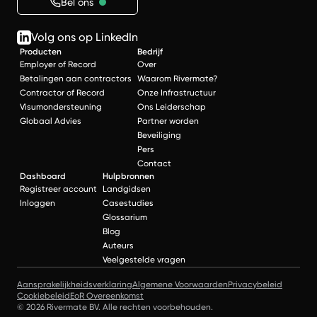
Bel ons
Volg ons op LinkedIn
Producten
Bedrijf
Employer of Record
Over
Betalingen aan contractors
Waarom Rivermate?
Contractor of Record
Onze Infrastructuur
Visumondersteuning
Ons Leiderschap
Globaal Advies
Partner worden
Beveiliging
Pers
Contact
Dashboard
Hulpbronnen
Registreer account
Landgidsen
Inloggen
Casestudies
Glossarium
Blog
Auteurs
Veelgestelde vragen
Aansprakelijkheidsverklaring
Algemene Voorwaarden
Privacybeleid
Cookiebeleid
EoR Overeenkomst
© 2026 Rivermate BV. Alle rechten voorbehouden.