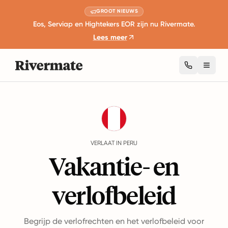
GROOT NIEUWS
Eos, Serviap en Hightekers EOR zijn nu Rivermate.
Lees meer
Toggl
Guides
Peru
Leave
VERLAAT IN PERU
Vakantie- en
verlofbeleid
Begrijp de verlofrechten en het verlofbeleid voor