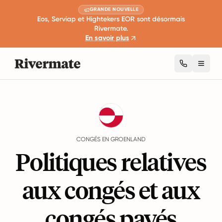
GRANDE NOUVELLE
Eos, Serviap et Hightekers EOR sont désormais
Rivermate.
En savoir plus
Toggl
Guides
Groenland
Leave
CONGÉS EN GROENLAND
Politiques relatives
aux congés et aux
congés payés