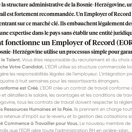
 la structure administrative de la Bosnie-Herzégovine, u
avail est fortement recommandée. Un Employer of Record (
 entrant sur ce marché clé. Ils embauchent légalement d
ne expertise dans le pays sans établir une entité juridiq
fonctionne un Employer of Record (EOR
snie-Herzégovine utilise un processus simple pour gara
le Talent.
Vous êtes responsable du recrutement et du choix d
che Votre Candidat.
L’EOR utilise sa structure commerciale 
gère les responsabilités légales de l’employeur. L’intégration
quatre à huit semaines pour les ressortissants étrangers.
onforme est Créé.
L’EOR crée un contrat de travail conforme à 
et détaillera le salaire, les avantages et les conditions de trav
ovine, tous les contrats de travail doivent respecter la régl
es Ressources Humaines et la Paie.
Ils prennent en charge toute
 la retenue d’impôt sur le revenu et la gestion des cotisations s
é Commence à Travailler pour Vous.
Le nouveau membre de v
andis que l’EOR gère toute l’administration RH en arrière-plan.