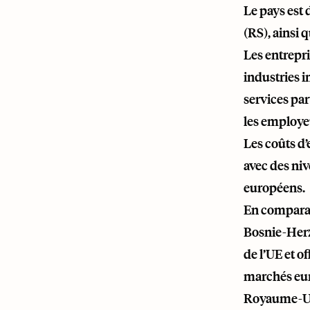
Le pays est 
(RS), ainsi 
Les entrepri
industries i
services par
les employe
Les coûts d
avec des niv
européens.
En comparai
Bosnie-Herzé
de l’UE et o
marchés euro
Royaume-Un