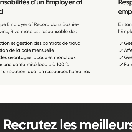
nsabilités d'un Employer of
Resp
d
empl
que Employer of Record dans Bosnie-
En tan
ine, Rivermate est responsable de :
l'Empl
tion et gestion des contrats de travail
Ges
tion de la paie mensuelle
Aff
r des avantages locaux et mondiaux
Ges
er une conformité locale à 100 %
For
ir un soutien local en ressources humaines
Recrutez les meilleur