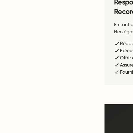
Respo
Recor
En tant 
Herzégov
Rédac
Exécu
Offri
Assur
Fourn