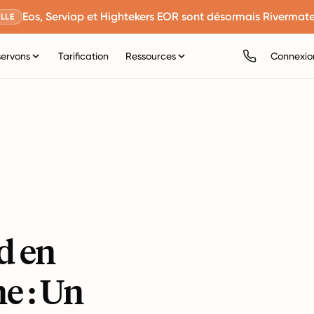
Eos, Serviap et Hightekers EOR sont désormais Rivermate
LLE
servons
Tarification
Ressources
Connexio
d en
e : Un