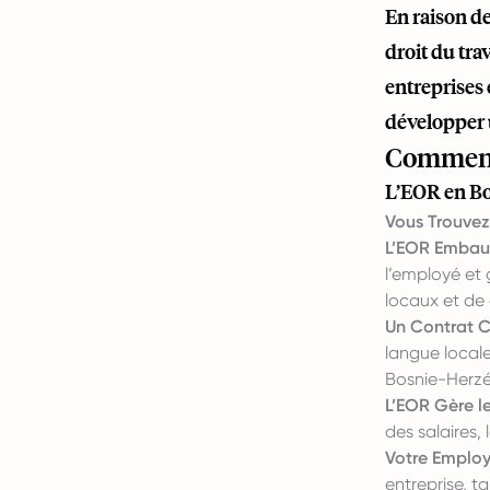
En raison de
droit du tr
entreprises
développer u
Comment 
L’EOR en Bo
Vous Trouvez 
L’EOR Embau
l’employé et 
locaux et de 
Un Contrat C
langue locale 
Bosnie-Herzég
L’EOR Gère l
des salaires,
Votre Employ
entreprise, t