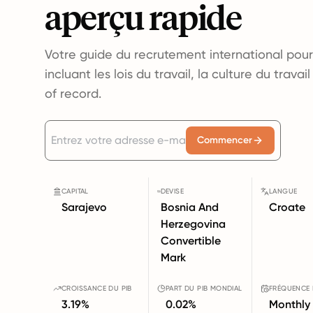
aperçu rapide
Votre guide du recrutement international pou
incluant les lois du travail, la culture du trava
of record.
Commencer
CAPITAL
DEVISE
LANGUE
Sarajevo
Bosnia And
Croate
Herzegovina
Convertible
Mark
CROISSANCE DU PIB
PART DU PIB MONDIAL
FRÉQUENCE 
3.19%
0.02%
Monthly