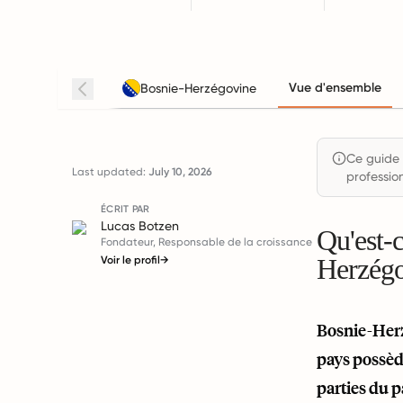
Vue d'ensemble
Bosnie-Herzégovine
Ce guide 
Last updated:
July 10, 2026
profession
ÉCRIT PAR
Lucas Botzen
Qu'est-
Fondateur, Responsable de la croissance
Herzégo
Voir le profil
→
Bosnie-Herzé
pays possède
parties du 