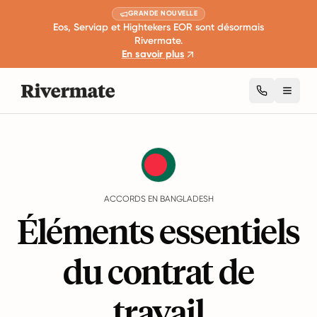
GRANDE NOUVELLE
Eos, Serviap et Hightekers EOR sont désormais
Rivermate.
En savoir plus
Toggl
Guides
Bangladesh
Agreements
ACCORDS EN BANGLADESH
Éléments essentiels
du contrat de
travail