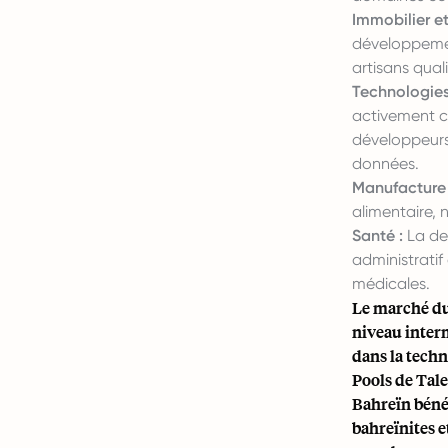
Immobilier et
développement
artisans quali
Technologies
activement c
développeurs 
données.
Manufacture 
alimentaire, 
Santé :
La dem
administratif
médicales.
Le marché du
niveau interm
dans la techn
Pools de Tal
Bahreïn bénéf
bahreïnites 