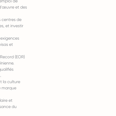
emploi de
-d'œuvre et des
s centres de
s, et investir
 exigences
isas et
 Record (EOR)
ïnienne.
alifiés
.
 la culture
te marque
aire et
ssance du