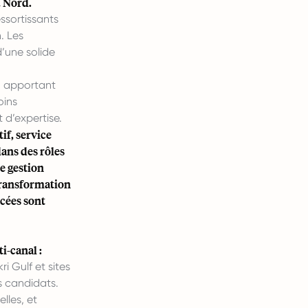
u Nord.
ssortissants
. Les
d’une solide
, apportant
oins
 d’expertise.
if, service
ans des rôles
de gestion
 transformation
ncées sont
i-canal :
 Gulf et sites
s candidats.
lles, et