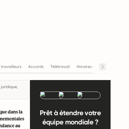
 travailleurs
Accords
Télétravail
Horaires de travail
Salair
juridique,
ue dans la
Prêt à étendre votre
ernementales
équipe mondiale ?
endance au