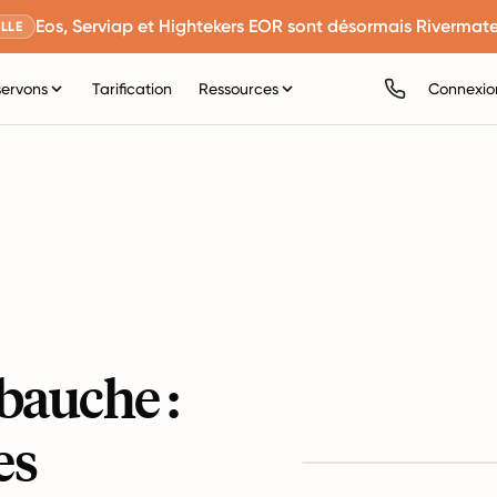
Eos, Serviap et Hightekers EOR sont désormais Rivermate
LLE
servons
Tarification
Ressources
Connexio
bauche :
es