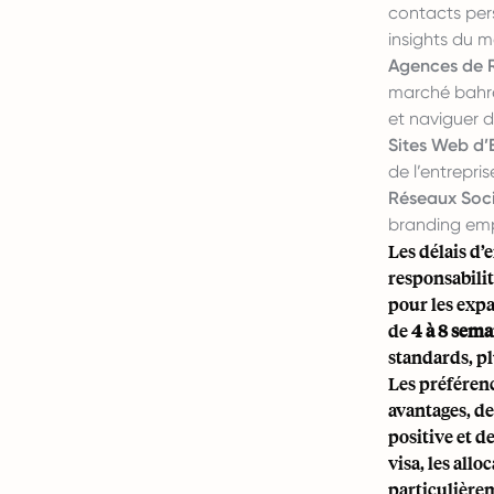
contacts pers
insights du m
Agences de 
marché bahreï
et naviguer d
Sites Web d’E
de l’entrepri
Réseaux Soci
branding emp
Les délais d
responsabilit
pour les expa
de
4 à 8 sema
standards, pl
Les préférenc
avantages, d
positive et d
visa, les all
particulière