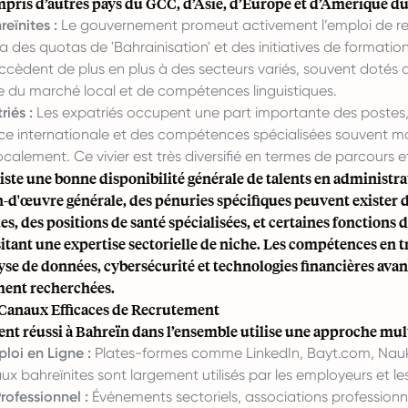
pris d’autres pays du GCC, d’Asie, d’Europe et d’Amérique d
eïnites :
Le gouvernement promeut activement l’emploi de re
ia des quotas de 'Bahrainisation' et des initiatives de formation
ccèdent de plus en plus à des secteurs variés, souvent dotés 
 du marché local et de compétences linguistiques.
riés :
Les expatriés occupent une part importante des postes
ce internationale et des compétences spécialisées souvent m
ocalement. Ce vivier est très diversifié en termes de parcours et
xiste une bonne disponibilité générale de talents en administrat
n-d'œuvre générale, des pénuries spécifiques peuvent exister d
es, des positions de santé spécialisées, et certaines fonctions 
itant une expertise sectorielle de niche. Les compétences en
lyse de données, cybersécurité et technologies financières ava
ment recherchées.
Canaux Efficaces de Recrutement
t réussi à Bahreïn dans l’ensemble utilise une approche mult
ploi en Ligne :
Plates-formes comme LinkedIn, Bayt.com, Naukri
ux bahreïnites sont largement utilisés par les employeurs et le
rofessionnel :
Événements sectoriels, associations professionne