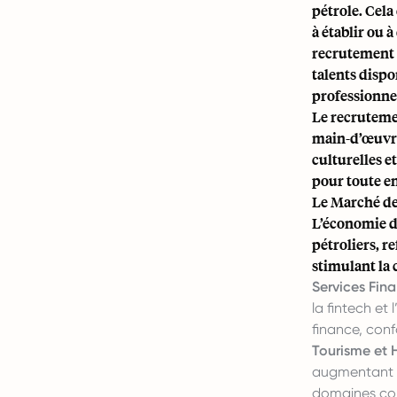
pétrole. Cela
à établir ou 
recrutement 
talents dispo
professionnel
Le recruteme
main-d’œuvre 
culturelles e
pour toute e
Le Marché de 
L’économie de
pétroliers, re
stimulant la
Services Fina
la fintech et
finance, conf
Tourisme et H
augmentant la
domaines co