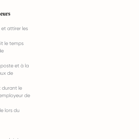
ieurs
et attirer les
it le temps
de
poste et à la
aux de
 durant le
u’employeur de
le lors du