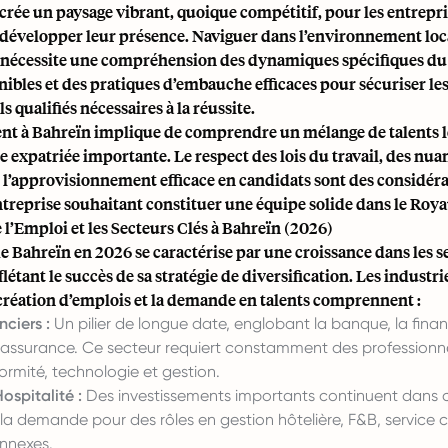
 crée un paysage vibrant, quoique compétitif, pour les entrepr
à développer leur présence. Naviguer dans l’environnement loc
nécessite une compréhension des dynamiques spécifiques du
nibles et des pratiques d’embauche efficaces pour sécuriser le
s qualifiés nécessaires à la réussite.
nt à Bahreïn implique de comprendre un mélange de talents lo
expatriée importante. Le respect des lois du travail, des nua
t l’approvisionnement efficace en candidats sont des considéra
ntreprise souhaitant constituer une équipe solide dans le Roy
l’Emploi et les Secteurs Clés à Bahreïn (2026)
 Bahreïn en 2026 se caractérise par une croissance dans les 
flétant le succès de sa stratégie de diversification. Les industr
 création d’emplois et la demande en talents comprennent :
nciers :
Un pilier de longue date, englobant la banque, la finan
 l’assurance. Ce secteur requiert constamment des professionne
ormité, technologie et gestion.
ospitalité :
Des investissements importants continuent dans c
 demande pour des rôles en gestion hôtelière, F&B, service cl
nnexes.