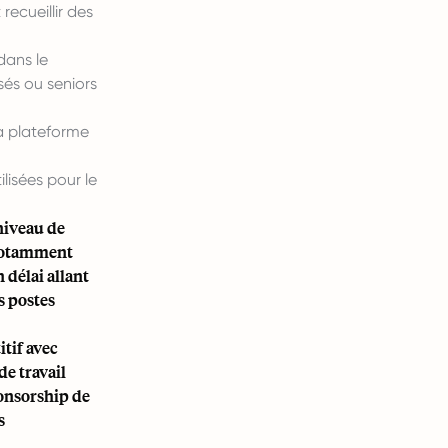
ecueillir des
dans le
sés ou seniors
la plateforme
lisées pour le
niveau de
 (notamment
 délai allant
es postes
tif avec
e travail
ponsorship de
s