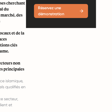
ises cherchant
Réservez une
al du
démonstration
 marché, des
s
caux et de la
nces
tions clés
aume.
secteurs non
ies principales
ce islamique,
ls qualifiés en
e secteur,
ient et