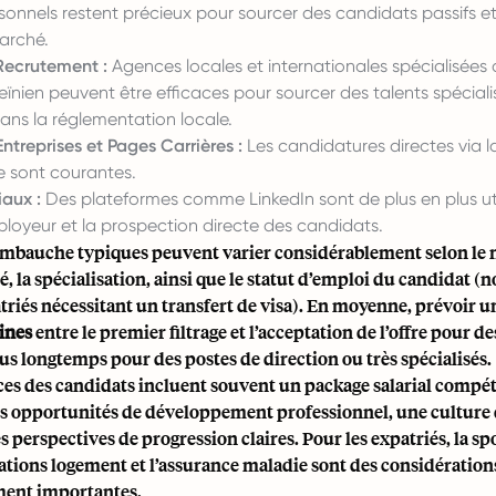
onnels restent précieux pour sourcer des candidats passifs et r
arché.
Recrutement :
Agences locales et internationales spécialisées 
nien peuvent être efficaces pour sourcer des talents spéciali
ans la réglementation locale.
ntreprises et Pages Carrières :
Les candidatures directes via 
se sont courantes.
aux :
Des plateformes comme LinkedIn sont de plus en plus uti
loyeur et la prospection directe des candidats.
’embauche typiques peuvent varier considérablement selon le 
é, la spécialisation, ainsi que le statut d’emploi du candidat
triés nécessitant un transfert de visa). En moyenne, prévoir un
ines
entre le premier filtrage et l’acceptation de l’offre pour d
us longtemps pour des postes de direction ou très spécialisés.
es des candidats incluent souvent un package salarial compéti
es opportunités de développement professionnel, une culture d
es perspectives de progression claires. Pour les expatriés, la s
ocations logement et l’assurance maladie sont des considération
ment importantes.