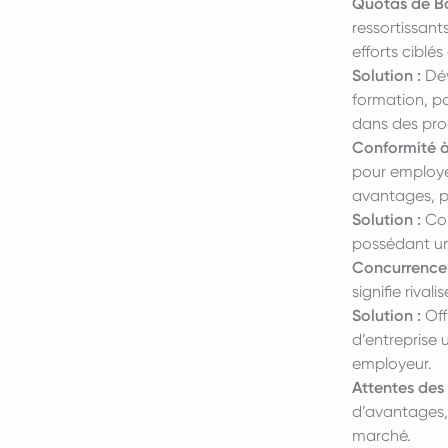
Quotas de Ba
ressortissant
efforts ciblé
Solution :
Dév
formation, pa
dans des pro
Conformité à l
pour employer
avantages, p
Solution :
Col
possédant un
Concurrence 
signifie rival
Solution :
Off
d’entreprise 
employeur.
Attentes des
d’avantages,
marché.