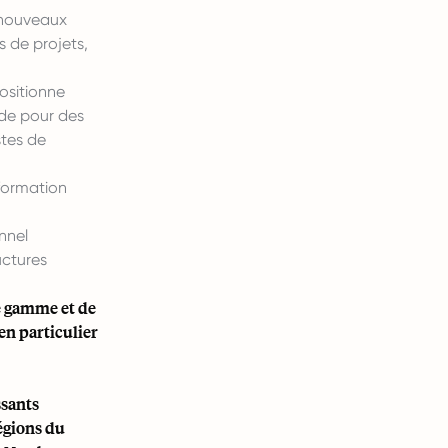
e nouveaux
 de projets,
ositionne
de pour des
stes de
sformation
.
nnel
uctures
e gamme et de
en particulier
ssants
égions du