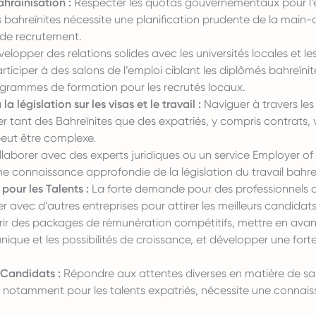
hrainisation :
Respecter les quotas gouvernementaux pour l’
s bahreïnites nécessite une planification prudente de la main
s de recrutement.
elopper des relations solides avec les universités locales et le
rticiper à des salons de l’emploi ciblant les diplômés bahreïnite
grammes de formation pour les recrutés locaux.
a législation sur les visas et le travail :
Naviguer à travers les
 tant des Bahreïnites que des expatriés, y compris contrats, v
eut être complexe.
laborer avec des experts juridiques ou un service Employer of
e connaissance approfondie de la législation du travail bahre
pour les Talents :
La forte demande pour des professionnels qu
iser avec d’autres entreprises pour attirer les meilleurs candidats
rir des packages de rémunération compétitifs, mettre en avant
unique et les possibilités de croissance, et développer une for
 Candidats :
Répondre aux attentes diverses en matière de sal
 notamment pour les talents expatriés, nécessite une connai