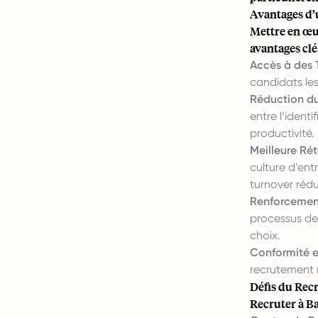
Avantages d’
Mettre en œuv
avantages clés
Accès à des T
candidats les
Réduction du
entre l’ident
productivité.
Meilleure Rét
culture d’ent
turnover rédu
Renforcement
processus de 
choix.
Conformité e
recrutement m
Défis du Rec
Recruter à Ba