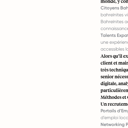
monde, y com
Citoyens Bahr
bahreïnites v
Bahreïnites a
connaissance
Talents Expat
une expérien
accessibles l
Alors qu’il e
client et mai
très techniqu
senior nécess
digitale, ana
particulière
Méthodes et 
Un recrutemen
Portails d’Em
d’emploi loca
Networking P