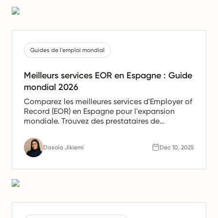
Guides de l'emploi mondial
Meilleurs services EOR en Espagne : Guide
mondial 2026
Comparez les meilleures services d'Employer of
Record (EOR) en Espagne pour l'expansion
mondiale. Trouvez des prestataires de
confiance offrant des services de paie, de
gestion des ressources humaines et de
Dasola Jikiemi
Dec 10, 2025
conformité pour les équipes en Espagne.