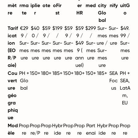
mèt
rma
iplie
ote
oFir
er
med
city
nify
uitG
re
te
r
st
HR
Glo
o
bal
Tarif
€29
$40
$59
$199
$59
$59
$299
Sur-
Sur-
$49.
icat
9 /
0 /
9 /
/
9 /
9 /
/
mes
mes
99 /
ion
Sur-
Sur-
Sur-
Sur-
Sur-
$49
Sur-
ure /
ure
Sur-
(EO
mes
mes
mes
mes
mes
9 (
mes
Sur-
mes
R/P
ure
ure
ure
ure
ure
ann
ure
mes
ure
aie)
uel)
ure
Cou
PH +
150+
180+
185+
150+
180+
150+
185+
SEA
PH +
vert
Glo
Foc
SEA,
ure
bal
us
LatA
géo
m,
gra
EU
phiq
ue
Mod
Prop
Prop
Prop
Hybr
Prop
Prop
Part
Hybr
Prop
Prop
èle
re
re/P
re
ide
re
re
enai
ide
re
re