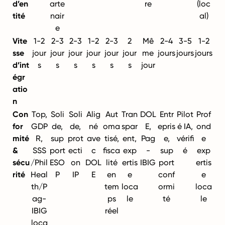
d’en
arte
re
(loc
tité
nair
al)
e
Vite
1-2
2-3
2-3
1-2
2-3
2
Mê
2-4
3-5
1-2
sse
jour
jour
jour
jour
jour
jour
me
jours
jours
jours
d’int
s
s
s
s
s
s
jour
égr
atio
n
Con
Top,
Soli
Soli
Alig
Aut
Tran
DOL
Entr
Pilot
Prof
for
GDP
de,
de,
né
oma
spar
E,
epris
é IA,
ond
mité
R,
sup
prot
ave
tisé,
ent,
Pag
e,
vérifi
e
&
SSS
port
ecti
c
fisca
exp
-
sup
é
exp
sécu
/Phil
ESO
on
DOL
lité
ertis
IBIG
port
ertis
rité
Heal
P
IP
E
en
e
conf
e
th/P
tem
loca
ormi
loca
ag-
ps
le
té
le
IBIG
réel
loca