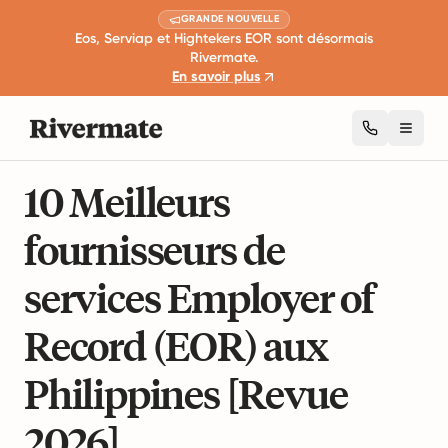
GRANDE NOUVELLE
Eos, Serviap et Hightekers EOR sont désormais
Rivermate.
En savoir plus
Toggl
12 min de lecture
Guides de l'emploi mondial
10 Meilleurs
fournisseurs de
services Employer of
Record (EOR) aux
Philippines [Revue
2026]