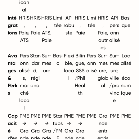
ican
al
Inté
HRIS
HRIS
HRIS
Limi
API
HRIS
Limi
HRIS
API
Basi
grat
,
,
,
tée
robu
,
tée
,
pers
que
ions
Paie,
Paie
ATS,
ste
Paie
Paie,
onn
ATS
Paie
autr
alisé
es
Ava
Pers
Stan
Sur-
Basi
Flexi
Bilin
Pers
Sur-
Sur-
Loc
nta
onn
dar
mes
c
ble,
gue,
onn
mes
mes
alisé
ges
alisé
d,
ure
loca
SSS
alisé
ure,
ure,
,
&
s,
régi
l
/Phil
glob
ville
éco
Perk
mar
onal
Heal
al
/pro
nom
s
ché
th
vinc
ique
loca
e
l
Cap
PME
PME
PME
Star
PME
PME
PME
Gra
PME
PME
acit
→
→
→
tups
→
→
nde
é
Gra
Gra
Gra
/PM
Gra
Gra
entr
d’ex
nde
nde
nde
E
nde
nde
epris