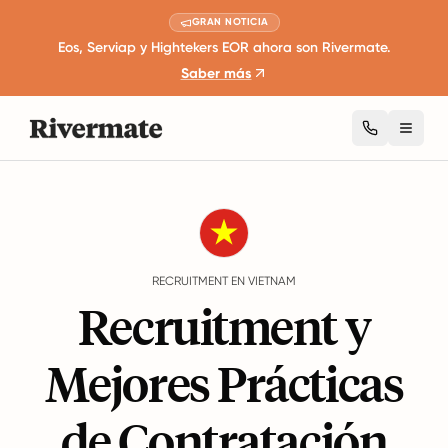
GRAN NOTICIA
Eos, Serviap y Hightekers EOR ahora son Rivermate.
Saber más
Toggl
Guides
Vietnam
Recruitment
RECRUITMENT EN VIETNAM
Recruitment y
Mejores Prácticas
de Contratación