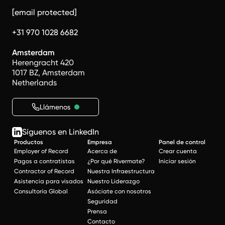
[email protected]
+31 970 1028 6682
Amsterdam
Herengracht 420
1017 BZ, Amsterdam
Netherlands
Llámenos
Síguenos en LinkedIn
Productos
Empresa
Panel de control
Employer of Record
Acerca de
Crear cuenta
Pagos a contratistas
¿Por qué Rivermate?
Iniciar sesión
Contractor of Record
Nuestra Infraestructura
Asistencia para visados
Nuestro Liderazgo
Consultoría Global
Asóciate con nosotros
Seguridad
Prensa
Contacto