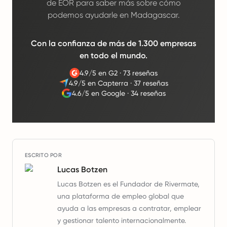
de EOR para saber más sobre cómo
podemos ayudarle en Madagascar.
Con la confianza de más de 1.300 empresas
en todo el mundo.
4.9/5 en G2
·
73 reseñas
4.9/5 en Capterra
·
37 reseñas
4.6/5 en Google
·
34 reseñas
ESCRITO POR
Lucas Botzen
Lucas Botzen es el Fundador de Rivermate,
una plataforma de empleo global que
ayuda a las empresas a contratar, emplear
y gestionar talento internacionalmente.