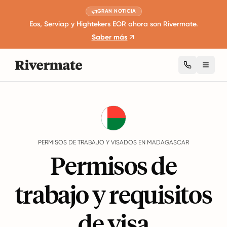
GRAN NOTICIA
Eos, Serviap y Hightekers EOR ahora son Rivermate.
Saber más
Toggl
Guides
Madagascar
Work Permits And Visas
PERMISOS DE TRABAJO Y VISADOS EN MADAGASCAR
Permisos de
trabajo y requisitos
de visa