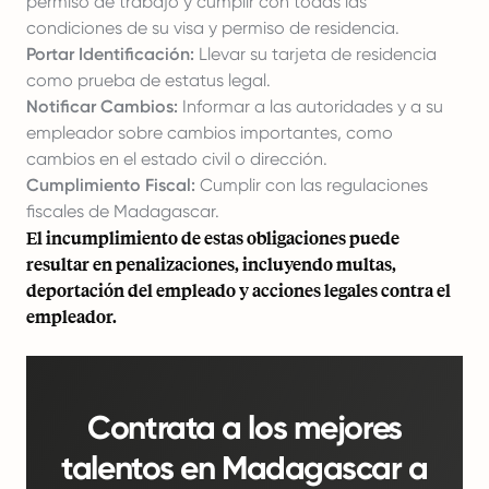
permiso de trabajo y cumplir con todas las
condiciones de su visa y permiso de residencia.
Portar Identificación:
Llevar su tarjeta de residencia
como prueba de estatus legal.
Notificar Cambios:
Informar a las autoridades y a su
empleador sobre cambios importantes, como
cambios en el estado civil o dirección.
Cumplimiento Fiscal:
Cumplir con las regulaciones
fiscales de Madagascar.
El incumplimiento de estas obligaciones puede
resultar en penalizaciones, incluyendo multas,
deportación del empleado y acciones legales contra el
empleador.
Contrata a los mejores
talentos en Madagascar a