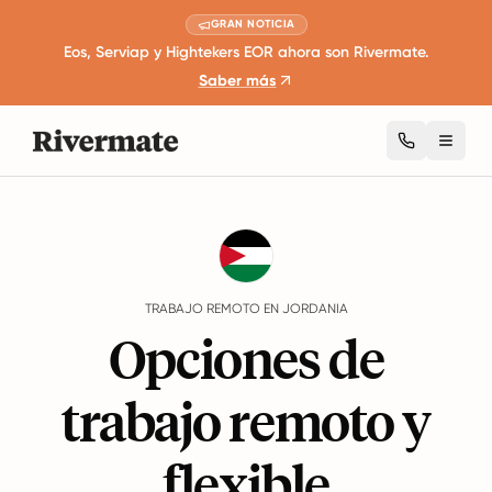
GRAN NOTICIA
Eos, Serviap y Hightekers EOR ahora son Rivermate.
Saber más
Toggl
Guides
Jordania
Remote Work
TRABAJO REMOTO EN JORDANIA
Opciones de
trabajo remoto y
flexible