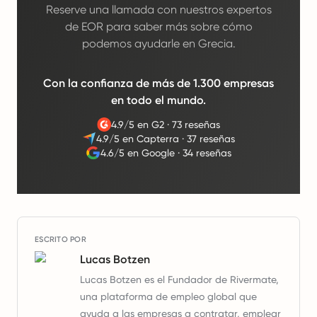
Reserve una llamada con nuestros expertos
de EOR para saber más sobre cómo
podemos ayudarle en Grecia.
Con la confianza de más de 1.300 empresas
en todo el mundo.
4.9/5 en G2
·
73 reseñas
4.9/5 en Capterra
·
37 reseñas
4.6/5 en Google
·
34 reseñas
ESCRITO POR
Lucas Botzen
Lucas Botzen es el Fundador de Rivermate,
una plataforma de empleo global que
ayuda a las empresas a contratar, emplear