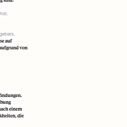
hat.
gebers.
se auf
s aufgrund von
findungen.
abung
(nach einem
heiten, die