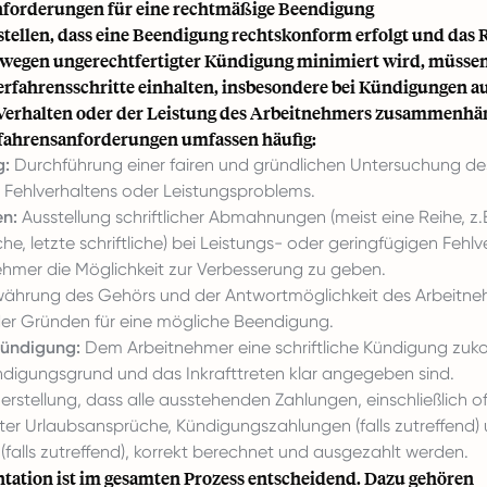
forderungen für eine rechtmäßige Beendigung
tellen, dass eine Beendigung rechtskonform erfolgt und das 
egen ungerechtfertigter Kündigung minimiert wird, müssen
rfahrensschritte einhalten, insbesondere bei Kündigungen a
Verhalten oder der Leistung des Arbeitnehmers zusammenhä
fahrensanforderungen umfassen häufig:
g:
Durchführung einer fairen und gründlichen Untersuchung de
Fehlverhaltens oder Leistungsproblems.
n:
Ausstellung schriftlicher Abmahnungen (meist eine Reihe, z.
liche, letzte schriftliche) bei Leistungs- oder geringfügigen Fehl
hmer die Möglichkeit zur Verbesserung zu geben.
hrung des Gehörs und der Antwortmöglichkeit des Arbeitne
er Gründen für eine mögliche Beendigung.
 Kündigung:
Dem Arbeitnehmer eine schriftliche Kündigung zuk
ündigungsgrund und das Inkrafttreten klar angegeben sind.
erstellung, dass alle ausstehenden Zahlungen, einschließlich o
r Urlaubsansprüche, Kündigungszahlungen (falls zutreffend)
falls zutreffend), korrekt berechnet und ausgezahlt werden.
ation ist im gesamten Prozess entscheidend. Dazu gehören