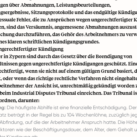
gen über Abmahnungen, Leistungsbeurteilungen,
sergebnisse, Sitzungsprotokolle und das endgültige Kündig
essuale Fehler, die zu Ansprüchen wegen ungerechtfertigter
n, sind das Versäumnis, angemessene Abmahnungen auszuste
uchung durchzuführen, das Gehör des Arbeitnehmers zu verw
ines klaren schriftlichen Kündigungsgrundes.
ngerechtfertigter Kündigung
 in Zypern sind durch das Gesetz über die Beendigung von
ltnissen gegen ungerechtfertigte Kündigungen geschützt. Ei
rechtfertigt, wenn sie nicht auf einem gültigen Grund basiert, 
, oder wenn das richtige rechtliche Verfahren nicht eingehal
eitnehmer der Ansicht ist, unrechtmäßig gekündigt worden z
 beim Industrial Disputes Tribunal einreichen. Das Tribunal is
ordnen, darunter:
ng:
Die häufigste Abhilfe ist eine finanzielle Entschädigung. D
tz beträgt in der Regel bis zu 104 Wochenlöhne, zuzüglich jeg
 Abfindung, auf die der Arbeitnehmer Anspruch hatte. Die Höh
ktoren wie der Beschäftigungsdauer, dem Alter, dem Gehalt 
er Kündigung ab.