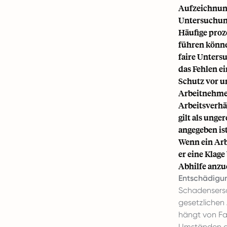
Aufzeichnun
Untersuchung
Häufige proz
führen könne
faire Unters
das Fehlen e
Schutz vor u
Arbeitnehmer
Arbeitsverhä
gilt als unge
angegeben ist
Wenn ein Arb
er eine Klage
Abhilfe anzu
Entschädigu
Schadensersa
gesetzlichen
hängt von Fa
Umständen d