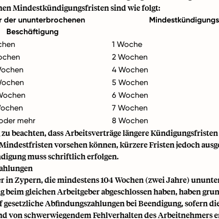
chen Mindestkündigungsfristen sind wie folgt:
 der ununterbrochenen
Mindestkündigungsf
Beschäftigung
chen
1 Woche
Wochen
2 Wochen
 Wochen
4 Wochen
 Wochen
5 Wochen
 Wochen
6 Wochen
Wochen
7 Wochen
oder mehr
8 Wochen
g zu beachten, dass Arbeitsverträge längere Kündigungsfristen 
 Mindestfristen vorsehen können, kürzere Fristen jedoch aus
digung muss schriftlich erfolgen.
ahlungen
 in Zypern, die mindestens 104 Wochen (zwei Jahre) ununt
g beim gleichen Arbeitgeber abgeschlossen haben, haben grun
 gesetzliche Abfindungszahlungen bei Beendigung, sofern d
nd von schwerwiegendem Fehlverhalten des Arbeitnehmers er