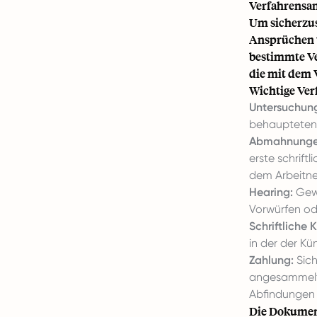
Verfahrensan
Um sicherzus
Ansprüchen w
bestimmte Ve
die mit dem 
Wichtige Ver
Untersuchun
behaupteten 
Abmahnunge
erste schrift
dem Arbeitne
Hearing:
Gewä
Vorwürfen od
Schriftliche
in der der K
Zahlung:
Sich
angesammelte
Abfindungen (
Die Dokument