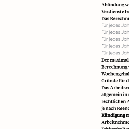
Abfindung wi
Verdienste b
Das Berechnu
Für jedes Ja
Für jedes Ja
Für jedes Jah
Für jedes Ja
Für jedes Ja
Der maximale
Berechnung v
Wochengehalt
Gründe für d
Das Arbeitsv
allgemein in
rechtlichen 
je nach Been
Kündigung m
Arbeitnehmer
Fehlverhalte