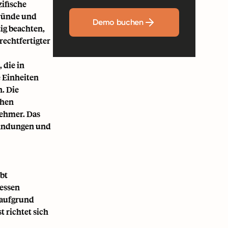
zifische
ründe und
Demo buchen
tig beachten,
echtfertigter
die in
e Einheiten
. Die
chen
nehmer. Das
bfindungen und
bt
dessen
 aufgrund
 richtet sich