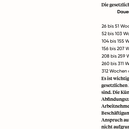
Die gesetzli
Dauer
26 bis 51 Wo
52 bis 103 
104 bis 155
156 bis 207
208 bis 259
260 bis 311 
312 Wochen 
Es ist wichti
gesetzlichen
sind. Die Kün
Abfindungsz
Arbeitnehmer
Beschäftigun
Anspruch auf
nicht aufgru