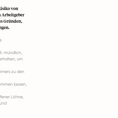
Risiko von
 Arbeitgeber
us Gründen,
ngen.
s
B. mündlich,
verhalten, um
hmers zu den
ommen lassen,
ffener Löhne,
 und