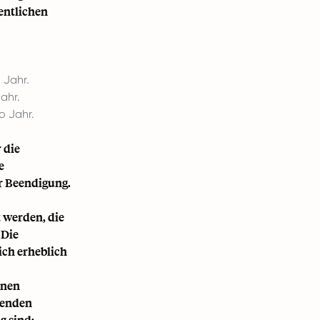
entlichen
 Jahr.
ahr.
o Jahr.
 die
e
r Beendigung.
 werden, die
 Die
ch erheblich
inen
genden
g sind: