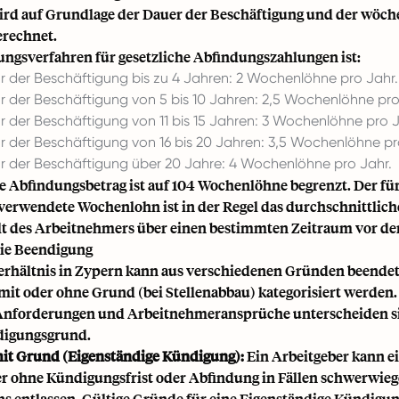
rd auf Grundlage der Dauer der Beschäftigung und der wöch
erechnet.
ngsverfahren für gesetzliche Abfindungszahlungen ist:
hr der Beschäftigung bis zu 4 Jahren: 2 Wochenlöhne pro Jahr.
hr der Beschäftigung von 5 bis 10 Jahren: 2,5 Wochenlöhne pro
r der Beschäftigung von 11 bis 15 Jahren: 3 Wochenlöhne pro J
hr der Beschäftigung von 16 bis 20 Jahren: 3,5 Wochenlöhne pr
hr der Beschäftigung über 20 Jahre: 4 Wochenlöhne pro Jahr.
 Abfindungsbetrag ist auf 104 Wochenlöhne begrenzt. Der für
erwendete Wochenlohn ist in der Regel das durchschnittlich
 des Arbeitnehmers über einen bestimmten Zeitraum vor de
ie Beendigung
erhältnis in Zypern kann aus verschiedenen Gründen beendet
 mit oder ohne Grund (bei Stellenabbau) kategorisiert werden.
Anforderungen und Arbeitnehmeransprüche unterscheiden si
digungsgrund.
it Grund (Eigenständige Kündigung):
Ein Arbeitgeber kann e
 ohne Kündigungsfrist oder Abfindung in Fällen schwerwie
ns entlassen. Gültige Gründe für eine Eigenständige Kündigun