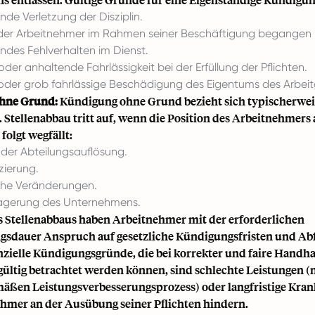
de Verletzung der Disziplin.
e der Arbeitnehmer im Rahmen seiner Beschäftigung begangen 
des Fehlverhalten im Dienst.
der anhaltende Fahrlässigkeit bei der Erfüllung der Pflichten.
 oder grob fahrlässige Beschädigung des Eigentums des Arbeit
hne Grund:
Kündigung ohne Grund bezieht sich typischerwei
. Stellenabbau tritt auf, wenn die Position des Arbeitnehmer
olgt wegfällt:
der Abteilungsauflösung.
zierung.
che Veränderungen.
agerung des Unternehmens.
es Stellenabbaus haben Arbeitnehmer mit der erforderlichen
gsdauer Anspruch auf gesetzliche Kündigungsfristen und Ab
zielle Kündigungsgründe, die bei korrekter und faire Handh
s gültig betrachtet werden können, sind schlechte Leistungen 
ßen Leistungsverbesserungsprozess) oder langfristige Krank
hmer an der Ausübung seiner Pflichten hindern.