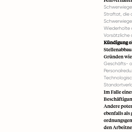
Schwerwiegen
Straftat, di
Schwerwiegen
Wiederholte o
Vorsätzliche
Kündigung o
Stellenabbau
Gründen wie f
Geschäfts- o
Personalredu
Technologis
Standortverl
Im Falle ein
Beschäftigun
Andere poten
ebenfalls al
ordnungsgemä
den Arbeitne