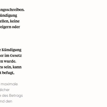
ungsschreiben.
 Kündigung
llen, keine
eigern oder
ne Kündigung
der im Gesetz
ten wurde.
u sein, kann
t befugt,
er maximale
licher
e des Betrags
und den