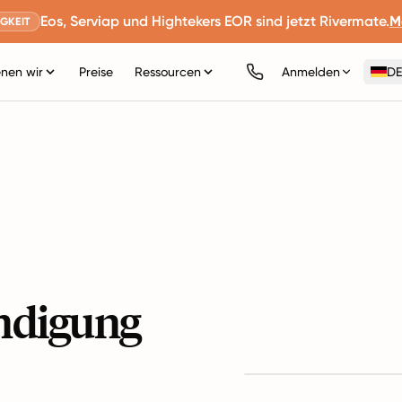
Eos, Serviap und Hightekers EOR sind jetzt Rivermate.
M
GKEIT
nen wir
Preise
Ressourcen
Anmelden
DE
endigung