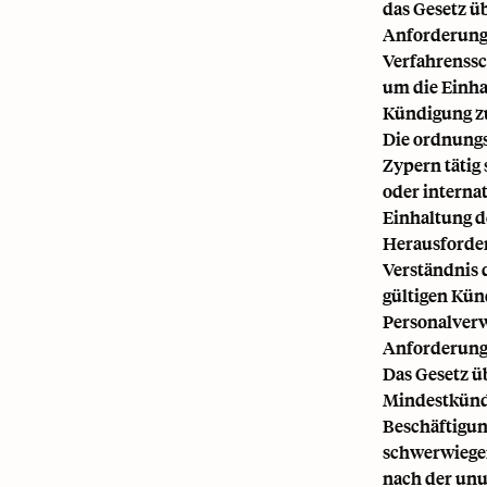
das Gesetz üb
Anforderunge
Verfahrenssch
um die Einha
Kündigung z
Die ordnung
Zypern tätig 
oder interna
Einhaltung d
Herausforder
Verständnis 
gültigen Kün
Personalverw
Anforderunge
Das Gesetz ü
Mindestkündi
Beschäftigun
schwerwiegen
nach der unu