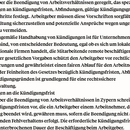
er die Beendigung von Arbeitsverhältnissen geregelt, das spe
n an Kündigungsfristen, Abfindungen, gültige Kündigungsg
ritte festlegt. Arbeitgeber müssen diese Vorschriften sorgfäl
ltung sicherzustellen und potenzielle Ansprüche wegen unger
u vermeiden.
sgemäße Handhabung von Kündigungen ist für Unternehmen, 
sind, von entscheidender Bedeutung, egal ob es sich um lokal
tionale Firmen handelt, die Mitarbeitende remote beschäftigen
er gesetzlichen Vorgaben schützt den Arbeitgeber vor rechtli
ungen und gewährleistet einen fairen Ablauf für den Arbeit
der Feinheiten des Gesetzes bezüglich Kündigungsfristen, A
digungsgründen ist grundlegend für eine rechtssichere
altung.
n an die Kündigungsfrist
ber die Beendigung von Arbeitsverhältnissen in Zypern schrei
gungsfristen vor, die ein Arbeitgeber einem Arbeitnehmer, 
g beendet wird, gewähren muss, sofern die Beendigung nicht
den Fehlverhaltens erfolgt. Die erforderliche Kündigungsfrist
nterbrochenen Dauer der Beschäftigung beim Arbeitgeber.