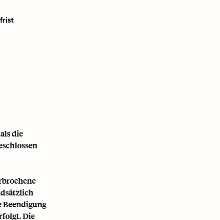
rist
als die
geschlossen
erbrochene
dsätzlich
ie Beendigung
folgt. Die