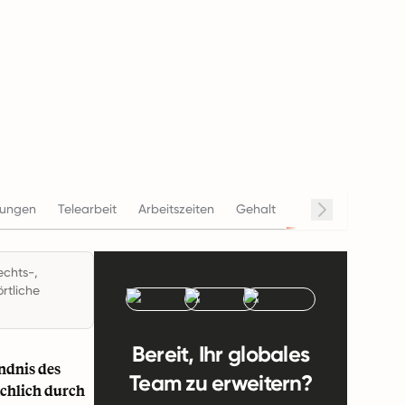
Beendigung
rungen
Telearbeit
Arbeitszeiten
Gehalt
Co
echts-,
rtliche
Bereit, Ihr globales
ndnis des
Team zu erweitern?
ächlich durch