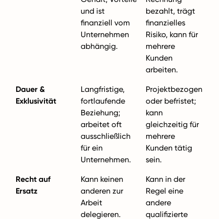
und ist
bezahlt, trägt
finanziell vom
finanzielles
Unternehmen
Risiko, kann für
abhängig.
mehrere
Kunden
arbeiten.
Dauer &
Langfristige,
Projektbezogen
Exklusivität
fortlaufende
oder befristet;
Beziehung;
kann
arbeitet oft
gleichzeitig für
ausschließlich
mehrere
für ein
Kunden tätig
Unternehmen.
sein.
Recht auf
Kann keinen
Kann in der
Ersatz
anderen zur
Regel eine
Arbeit
andere
delegieren.
qualifizierte