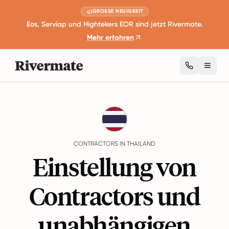
GROSSE NEUIGKEIT
Eos, Serviap und Hightekers EOR sind jetzt Rivermate.
Mehr erfahren
Toggl
Guides
Thailand
Contractors
CONTRACTORS IN THAILAND
Einstellung von
Contractors und
unabhängigen