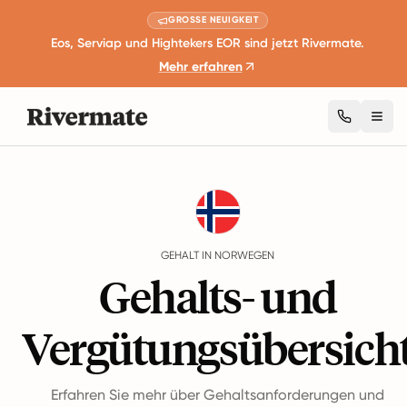
GROSSE NEUIGKEIT
Eos, Serviap und Hightekers EOR sind jetzt Rivermate.
Mehr erfahren
Togg
Guides
Norwegen
Salary
GEHALT IN NORWEGEN
Gehalts- und
Vergütungsübersich
Erfahren Sie mehr über Gehaltsanforderungen und