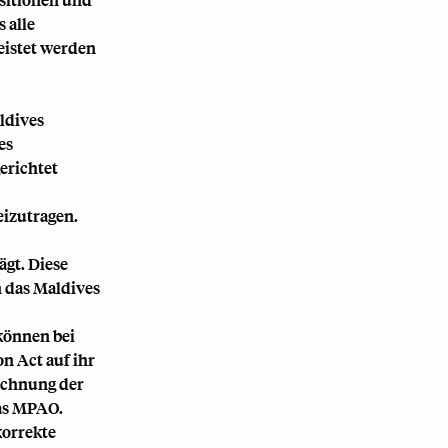
 alle
eistet werden
ldives
es
erichtet
eizutragen.
ägt. Diese
 das Maldives
können bei
n Act auf ihr
echnung der
das MPAO.
korrekte