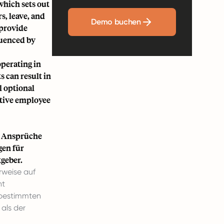
which sets out
, leave, and
Demo buchen
 provide
fluenced by
operating in
s can result in
l optional
itive employee
d Ansprüche
gen für
tgeber.
rweise auf
ht
 bestimmten
als der