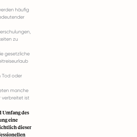
werden häufig
bedeutender
iterschulungen,
eiten zu
e gesetzliche
itreiseurlaub
n Tod oder
bieten manche
erbreitet ist
nd Umfang des
ung eine
chtlich dieser
essionellen