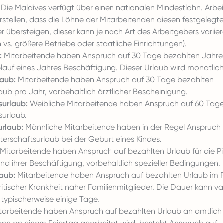
Die Maldives verfügt über einen nationalen Mindestlohn. Arbe
rstellen, dass die Löhne der Mitarbeitenden diesen festgelegt
r übersteigen, dieser kann je nach Art des Arbeitgebers variiere
s. größere Betriebe oder staatliche Einrichtungen).
:
Mitarbeitende haben Anspruch auf 30 Tage bezahlten Jahre
lauf eines Jahres Beschäftigung. Dieser Urlaub wird monatlic
laub:
Mitarbeitende haben Anspruch auf 30 Tage
bezahlten
laub
pro Jahr, vorbehaltlich ärztlicher Bescheinigung.
surlaub:
Weibliche Mitarbeitende haben Anspruch auf 60 Tag
surlaub.
urlaub:
Männliche Mitarbeitende haben in der Regel Anspruch 
terschaftsurlaub bei der Geburt eines Kindes.
Mitarbeitende haben Anspruch auf bezahlten Urlaub für die Pilg
d ihrer Beschäftigung, vorbehaltlich spezieller Bedingungen.
laub:
Mitarbeitende haben Anspruch auf bezahlten Urlaub im F
itischer Krankheit naher Familienmitglieder. Die Dauer kann var
typischerweise einige Tage.
tarbeitende haben Anspruch auf bezahlten Urlaub an amtlich
enn an einem Feiertag gearbeitet wird, besteht Anspruch auf