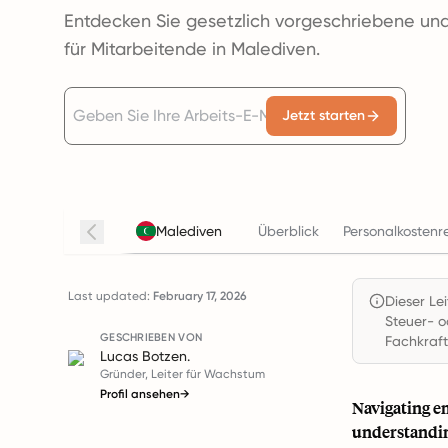
Entdecken Sie gesetzlich vorgeschriebene un
für Mitarbeitende in Malediven.
Jetzt starten
Malediven
Überblick
Personalkostenr
Last updated:
February 17, 2026
Dieser Le
Steuer- o
GESCHRIEBEN VON
Fachkraft
Lucas Botzen.
Gründer, Leiter für Wachstum
Profil ansehen
→
Navigating em
understandin