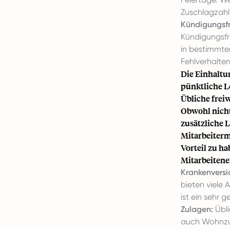
Zuschlagzahl
Kündigungsfr
Kündigungsfr
in bestimmte
Fehlverhalten
Die Einhaltu
pünktliche L
Übliche freiw
Obwohl nicht
zusätzliche 
Mitarbeiterm
Vorteil zu h
Mitarbeitene
Krankenversi
bieten viele 
ist ein sehr g
Zulagen:
Übli
auch Wohnzul