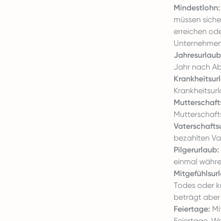
Mindestlohn:
müssen siche
erreichen ode
Unternehmen v
Jahresurlaub
Jahr nach Ab
Krankheitsur
Krankheitsur
Mutterschaft
Mutterschaft
Vaterschafts
bezahlten Va
Pilgerurlaub:
einmal währen
Mitgefühlsur
Todes oder kr
beträgt aber 
Feiertage:
Mi
Feiertage. W