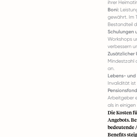
ihrer Heimati
Boni:
Leistun
gewährt. Im 
Bestandteil 
Schulungen u
Workshops un
verbessern u
Zusätzlicher 
Mindestzahl 
an.
Lebens- und 
Invalidität i
Pensionsfond
Arbeitgeber 
als in einige
Die Kosten f
Angebots. Be
bedeutende A
Benefits ste