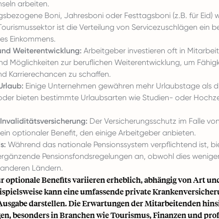
nseln arbeiten.
gsbezogene Boni, Jahresboni oder Festtagsboni (z.B. für Eid) 
Tourismussektor ist die Verteilung von Servicezuschlägen ein 
des Einkommens.
nd Weiterentwicklung:
Arbeitgeber investieren oft in Mitarbe
d Möglichkeiten zur beruflichen Weiterentwicklung, um Fähigk
nd Karrierechancen zu schaffen.
Urlaub:
Einige Unternehmen gewähren mehr Urlaubstage als di
oder bieten bestimmte Urlaubsarten wie Studien- oder Hochze
Invaliditätsversicherung:
Der Versicherungsschutz im Falle vo
st ein optionaler Benefit, den einige Arbeitgeber anbieten.
s:
Während das nationale Pensionssystem verpflichtend ist, 
ergänzende Pensionsfondsregelungen an, obwohl dies weniger v
n anderen Ländern.
ür optionale Benefits variieren erheblich, abhängig von Art u
ispielsweise kann eine umfassende private Krankenversicher
usgabe darstellen. Die Erwartungen der Mitarbeitenden hinsi
igen, besonders in Branchen wie Tourismus, Finanzen und prof