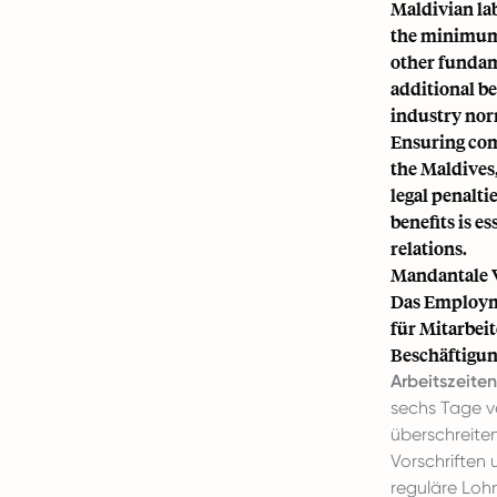
Maldivian la
the minimum 
other
fundam
additional be
industry nor
Ensuring comp
the Maldives,
legal penalti
benefits is e
relations.
Mandantale V
Das Employme
für Mitarbei
Beschäftigun
Arbeitszeiten
sechs Tage ve
überschreite
Vorschriften 
reguläre Loh