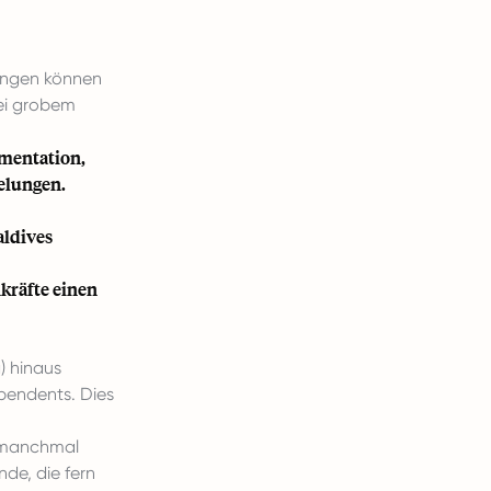
dungen können
ei grobem
umentation,
elungen.
aldives
kräfte einen
) hinaus
ependents. Dies
 manchmal
de, die fern