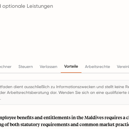
d optionale Leistungen
Vorteile
echner
Steuern
Verlassen
Arbeitsrechte
Verei
itfaden dient ausschließlich zu Informationszwecken und stellt keine R
der Arbeitsrechtsberatung dar. Wenden Sie sich an eine qualifizierte ö
.
ployee benefits and entitlements in the Maldives requires a c
g of both statutory requirements and common market practi