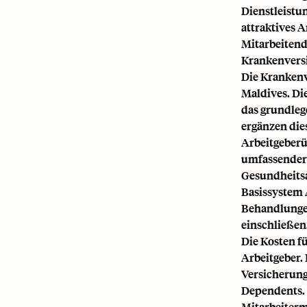
Dienstleistun
attraktives A
Mitarbeitend
Krankenvers
Die Krankenve
Maldives. Di
das grundleg
ergänzen die
Arbeitgeberü
umfassendere
Gesundheitsa
Basissystem 
Behandlungen
einschließen
Die Kosten fü
Arbeitgeber.
Versicherung
Dependents. 
Mitarbeiterm