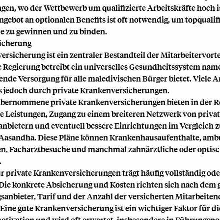
gen, wo der Wettbewerb um qualifizierte Arbeitskräfte hoch is
ngebot an optionalen Benefits ist oft notwendig, um topqualifi
e zu gewinnen und zu binden.
icherung
rsicherung ist ein zentraler Bestandteil der Mitarbeitervorte
e Regierung betreibt ein universelles Gesundheitssystem na
ende Versorgung für alle maledivischen Bürger bietet. Viele A
s jedoch durch private Krankenversicherungen.
bernommene private Krankenversicherungen bieten in der R
 Leistungen, Zugang zu einem breiteren Netzwerk von priva
nbietern und eventuell bessere Einrichtungen im Vergleich 
Aasandha. Diese Pläne können Krankenhausaufenthalte, amb
, Facharztbesuche und manchmal zahnärztliche oder optisc
.
r private Krankenversicherungen trägt häufig vollständig ode
 Die konkrete Absicherung und Kosten richten sich nach dem
sanbieter, Tarif und der Anzahl der versicherten Mitarbeite
Eine gute Krankenversicherung ist ein wichtiger Faktor für di
otivation und wird oft erwartet, insbesondere in Führungsp