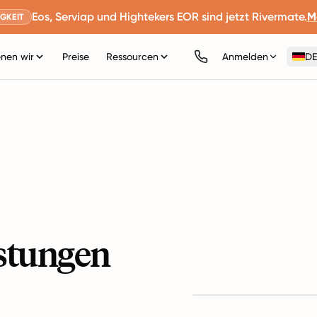
Eos, Serviap und Hightekers EOR sind jetzt Rivermate.
M
GKEIT
nen wir
Preise
Ressourcen
Anmelden
DE
istungen