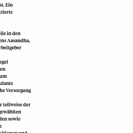
t. Ein
zierte
ile in den
mens Aasandha,
rbeitgeber
egel
ten
zum
ulante
he Versorgung
r teilweise der
 gewählten
nden sowie
e
ositionen und