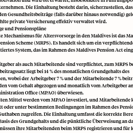
ernehmen. Die Einhaltung besteht darin, sicherzustellen, dass
den Gesundheitsbeiträge (falls darüber hinaus notwendig) gel
lte private Versicherung effektiv verwaltet wird.
ge und Pensionspläne
te Mechanismus für Altersvorsorge in den Maldives ist das Ma
ension Scheme (MRPS). Es handelt sich um ein verpflichtend
ntiertes System, das im Rahmen des Maldives Pension Act eing
tgeber als auch Mitarbeitende sind verpflichtet, zum MRPS b
eitragssatz liegt bei 14 % des monatlichen Grundgehalts des
n, wobei der Arbeitgeber 7 % und der Mitarbeitende 7 % beitr
den vom Gehalt abgezogen und monatlich vom Arbeitgeber an
nistration Office (MPAO) überwiesen.
lten Mittel werden vom MPAO investiert, und Mitarbeitende 
tt oder unter bestimmten Bedingungen im Rahmen des Pensio
Guthaben zugreifen. Die Einhaltung umfasst die korrekte Ber
 Basis des Grundgehalts und die pünktliche Überweisung an 
müssen ihre Mitarbeitenden beim MRPS registrieren und für 