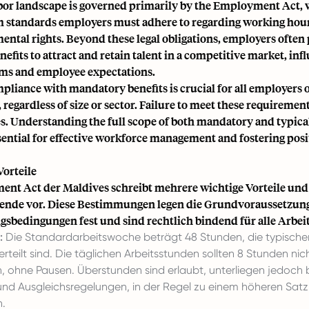
bor landscape is governed primarily by the Employment Act, 
standards employers must adhere to regarding working hours
ental rights
. Beyond these legal obligations, employers often
nefits to attract and retain talent in a competitive market, in
ms and employee expectations.
liance with mandatory benefits is crucial for all employers 
 regardless of size or sector. Failure to meet these requirement
es. Understanding the full scope of both mandatory and typica
ssential for effective workforce management and fostering pos
orteile
nt Act der Maldives schreibt mehrere wichtige Vorteile un
tende vor. Diese Bestimmungen legen die Grundvoraussetzun
gsbedingungen fest und sind rechtlich bindend für alle Arbei
:
Die Standardarbeitswoche beträgt 48 Stunden, die typische
rteilt sind. Die täglichen Arbeitsstunden sollten 8 Stunden nic
n, ohne Pausen. Überstunden sind erlaubt, unterliegen jedoch
und Ausgleichsregelungen, in der Regel zu einem höheren Satz 
n.