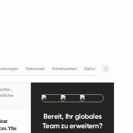
nbarungen
Telearbeit
Arbeitszeiten
Gehalt
Beendigung
echts-,
rtliche
Bereit, Ihr globales
lear
Team zu erweitern?
ces. The