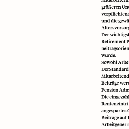
größeren Unt
verpflichten
und die gewäh
Altersvorsor
Der wichtigs
Retirement P
beitragsorie
wurde.
Sowohl Arbei
DerStandardb
Mitarbeitende
Beiträge wer
Pension Admi
Die eingezah
Renteneintri
angespartes 
Beiträge auf
Arbeitgeber 