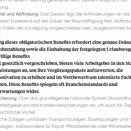
ung.
ist und Abfindung:
Das Gesetz legt die Anforderungen an die
isten basierend auf der Dauer der Beschäftigung fest. Abfin
n Fällen der Kündigung vorgeschrieben sein, ausgenommen b
.
ng dieser obligatorischen Benefits erfordert eine genaue Dok
ohnzahlung sowie die Einhaltung der festgelegten Urlaubsreg
illige Benefits
 gesetzlich vorgeschrieben, bieten viele Arbeitgeber in den M
Leistungen an, um ihre Vergütungspakete aufzuwerten, die
otivation zu erhöhen und im Wettbewerb um talentierte Fach
aben. Diese Benefits spiegeln oft Branchenstandards und
rwartungen wider.
cherung:
Über das grundlegende nationale System (Aasandha
Arbeitgeber private Krankenversicherungen an, oft auch für D
eschätzter Vorteil.
che Zulagen umfassen Transportzulagen, Essenszulagen und
agen, insbesondere für Expat-Mitarbeitende oder Mitarbeiten