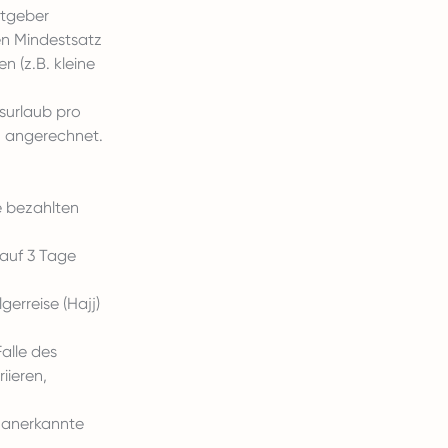
itgeber
en Mindestsatz
n (z.B. kleine
surlaub pro
h angerechnet.
e bezahlten
auf 3 Tage
erreise (Hajj)
alle des
iieren,
 anerkannte