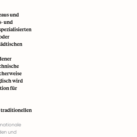
veaus und
s- und
spezialisierten
 oder
tädtischen
dener
echnische
icherweise
lisch wird
tion für
 traditionellen
rnationale
nden und