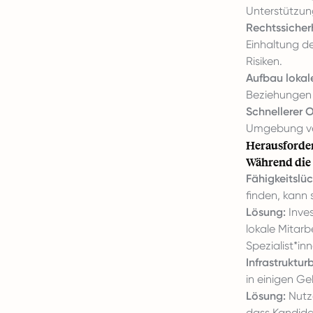
Unterstützun
Rechtssicher
Einhaltung de
Risiken.
Aufbau lokal
Beziehungen 
Schnellerer 
Umgebung ver
Herausforder
Während die 
Fähigkeitslüc
finden, kann 
Lösung:
Inves
lokale Mitar
Spezialist*in
Infrastruktu
in einigen G
Lösung:
Nutze
dass Kandida