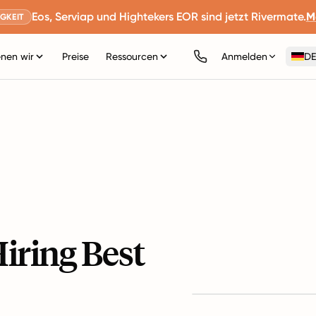
Eos, Serviap und Hightekers EOR sind jetzt Rivermate.
M
GKEIT
nen wir
Preise
Ressourcen
Anmelden
DE
iring Best