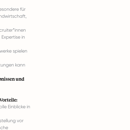
besondere für
ndwirtschaft,
cruiter*innen
Expertise in
werke spielen
htungen kann
ebnissen und
orteile:
lle Einblicke in
stellung vor
sche