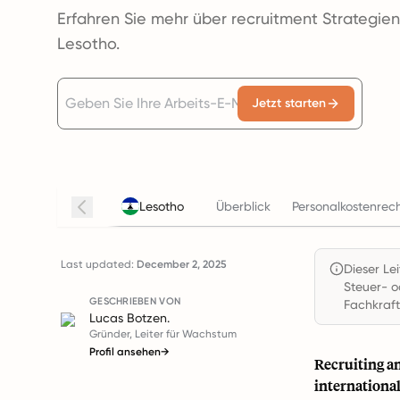
Erfahren Sie mehr über recruitment Strategien
Lesotho.
Jetzt starten
Lesotho
Überblick
Personalkostenrec
Last updated:
December 2, 2025
Dieser Le
Steuer- o
GESCHRIEBEN VON
Fachkraft
Lucas Botzen.
Gründer, Leiter für Wachstum
Profil ansehen
→
Recruiting a
internationa