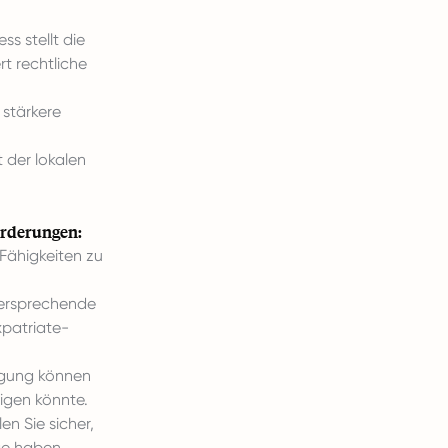
ss stellt die
t rechtliche
 stärkere
t der lokalen
forderungen:
Fähigkeiten zu
versprechende
xpatriate-
rgung können
igen könnte.
n Sie sicher,
ge haben.