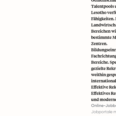
Talentpools 
Lesotho verf
Fähigkeiten. 
Landwirtschaf
Bereichen wi
bestimmte Ma
Zentren.
Bildungseinr
Fachrichtung
Bereiche. Sp
gezielte Rek
weithin gesp
internationa
Effektive Re
Effektives Re
und moderne
Online-Jobb
Jobportale m