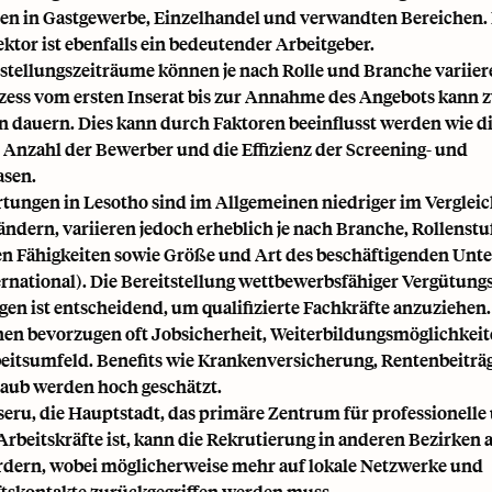
en in Gastgewerbe, Einzelhandel und verwandten Bereichen.
ektor ist ebenfalls ein bedeutender Arbeitgeber.
stellungszeiträume können je nach Rolle und Branche variiere
ess vom ersten Inserat bis zur Annahme des Angebots kann 
 dauern. Dies kann durch Faktoren beeinflusst werden wie d
e Anzahl der Bewerber und die Effizienz der Screening- und
asen.
tungen in Lesotho sind im Allgemeinen niedriger im Vergleic
ndern, variieren jedoch erheblich je nach Branche, Rollenstu
en Fähigkeiten sowie Größe und Art des beschäftigenden Un
ternational). Die Bereitstellung wettbewerbsfähiger Vergütung
gen ist entscheidend, um qualifizierte Fachkräfte anzuziehen.
en bevorzugen oft Jobsicherheit, Weiterbildungsmöglichkeit
beitsumfeld. Benefits wie Krankenversicherung, Rentenbeiträ
laub werden hoch geschätzt.
ru, die Hauptstadt, das primäre Zentrum für professionelle
 Arbeitskräfte ist, kann die Rekrutierung in anderen Bezirken
rdern, wobei möglicherweise mehr auf lokale Netzwerke und
skontakte zurückgegriffen werden muss.