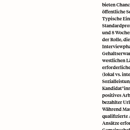
bieten Chanc
öffentliche S
Typische Ein
Standardproz
und 8 Wochen
der Rolle, di
Interviewph
Gehaltserwar
westlichen Lä
erforderlich
(lokal vs. in
Sozialleistun
Kandidat*inn
positives Ar
bezahlter Ur
Während Mase
qualifizierte
Ansätze erfo
Gemeinschaft