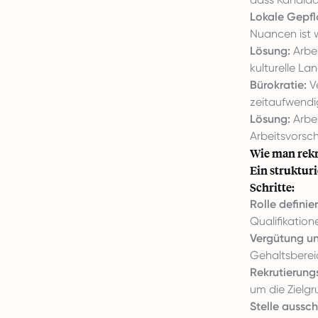
Lokale Gepfl
Nuancen ist w
Lösung:
Arbei
kulturelle La
Bürokratie:
Ve
zeitaufwendig
Lösung:
Arbei
Arbeitsvorsch
Wie man rekr
Ein struktur
Schritte:
Rolle definie
Qualifikatio
Vergütung un
Gehaltsbereic
Rekrutierung
um die Zielgr
Stelle aussch