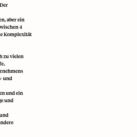
 Der
n, aber ein
zwischen 4
ie Komplexität
h zu vielen
fe,
ternehmens
s- und
en und ein
ge und
 und
 andere