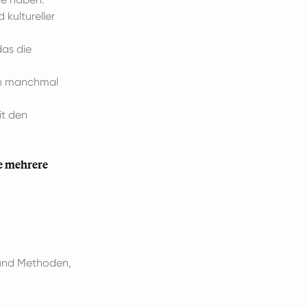
 kultureller
as die
en manchmal
it den
se mehrere
 und Methoden,