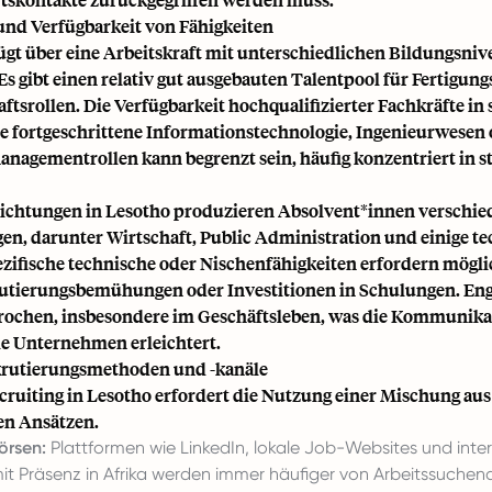
und Verfügbarkeit von Fähigkeiten
ügt über eine Arbeitskraft mit unterschiedlichen Bildungsni
Es gibt einen relativ gut ausgebauten Talentpool für Fertigung
tsrollen. Die Verfügbarkeit hochqualifizierter Fachkräfte in 
e fortgeschrittene Informationstechnologie, Ingenieurwesen
nagementrollen kann begrenzt sein, häufig konzentriert in s
ichtungen in Lesotho produzieren Absolvent*innen verschie
en, darunter Wirtschaft, Public Administration und einige t
ezifische technische oder Nischenfähigkeiten erfordern mögl
rutierungsbemühungen oder Investitionen in Schulungen. Eng
rochen, insbesondere im Geschäftsleben, was die Kommunika
le Unternehmen erleichtert.
krutierungsmethoden und -kanäle
cruiting in Lesotho erfordert die Nutzung einer Mischung aus
n Ansätzen.
örsen:
Plattformen wie LinkedIn, lokale Job-Websites und inte
it Präsenz in Afrika werden immer häufiger von Arbeitssuche