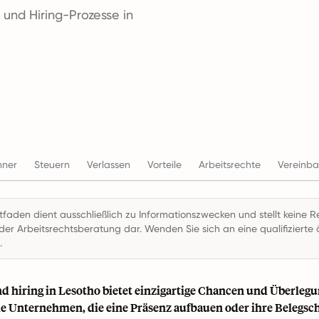
 und Hiring-Prozesse in
hner
Steuern
Verlassen
Vorteile
Arbeitsrechte
Vereinb
itfaden dient ausschließlich zu Informationszwecken und stellt keine R
der Arbeitsrechtsberatung dar. Wenden Sie sich an eine qualifizierte ö
.
nd hiring in Lesotho bietet einzigartige Chancen und Überleg
le Unternehmen, die eine Präsenz aufbauen oder ihre Belegsch