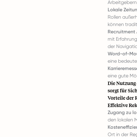
Arbeitgebern
Lokale Zeitu
Rollen außer
können tradit
Recruitment 
mit Erfahrun
der Navigati
Word-of-Mou
eine bedeuten
Karrieremess
eine gute Mög
Die Nutzung 
sorgt für Si
Vorteile der
Effektive Re
Zugang zu lo
den lokalen 
Kosteneffizie
Ort in der Re