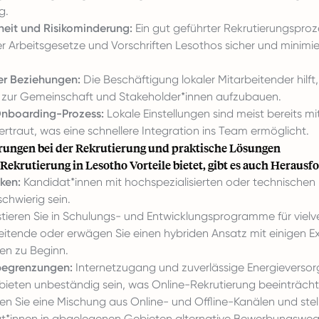
g.
heit und Risikominderung:
Ein gut geführter Rekrutierungsproze
r Arbeitsgesetze und Vorschriften Lesothos sicher und minimier
er Beziehungen:
Die Beschäftigung lokaler Mitarbeitender hilft,
zur Gemeinschaft und Stakeholder*innen aufzubauen.
Onboarding-Prozess:
Lokale Einstellungen sind meist bereits mi
traut, was eine schnellere Integration ins Team ermöglicht.
ungen bei der Rekrutierung und praktische Lösungen
Rekrutierung in Lesotho Vorteile bietet, gibt es auch Heraus
ken:
Kandidat*innen mit hochspezialisierten oder technischen 
schwierig sein.
tieren Sie in Schulungs- und Entwicklungsprogramme für viel
beitende oder erwägen Sie einen hybriden Ansatz mit einigen E
nen zu Beginn.
rbegrenzungen:
Internetzugang und zuverlässige Energieverso
ebieten unbeständig sein, was Online-Rekrutierung beeinträcht
n Sie eine Mischung aus Online- und Offline-Kanälen und stelle
t*innen in abgelegenen Gebieten alternative Bewerbungswe