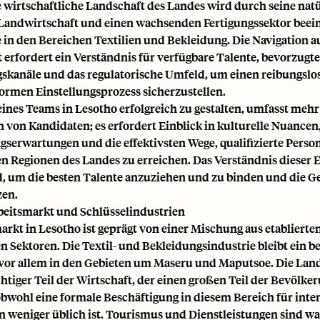
 wirtschaftliche Landschaft des Landes wird durch seine nat
Landwirtschaft und einen wachsenden Fertigungssektor beein
 in den Bereichen Textilien und Bekleidung. Die Navigation a
 erfordert ein Verständnis für verfügbare Talente, bevorzugte
skanäle und das regulatorische Umfeld, um einen reibungslo
ormen Einstellungsprozess sicherzustellen.
ines Teams in Lesotho erfolgreich zu gestalten, umfasst mehr 
n von Kandidaten; es erfordert Einblick in kulturelle Nuancen
gserwartungen und die effektivsten Wege, qualifizierte Perso
n Regionen des Landes zu erreichen. Das Verständnis dieser E
, um die besten Talente anzuziehen und zu binden und die Ge
zen.
beitsmarkt und Schlüsselindustrien
arkt in Lesotho ist geprägt von einer Mischung aus etablierte
n Sektoren. Die Textil- und Bekleidungsindustrie bleibt ein 
 vor allem in den Gebieten um Maseru und Maputsoe. Die Lan
chtiger Teil der Wirtschaft, der einen großen Teil der Bevölke
 obwohl eine formale Beschäftigung in diesem Bereich für inte
weniger üblich ist. Tourismus und Dienstleistungen sind w