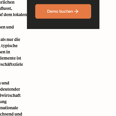
ürlichen
flusst,
Demo buchen
uf dem lokalen
sen und
als nur die
, typische
nen in
lemente ist
schäftsziele
n und
bedeutender
dwirtschaft
rung
rnationale
achsend und