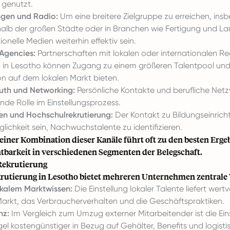
 genutzt.
ngen und Radio:
Um eine breitere Zielgruppe zu erreichen, ins
halb der großen Städte oder in Branchen wie Fertigung und La
ionelle Medien weiterhin effektiv sein.
Agencies:
Partnerschaften mit lokalen oder internationalen Re
g in Lesotho können Zugang zu einem größeren Talentpool und 
on auf dem lokalen Markt bieten.
th und Networking:
Persönliche Kontakte und berufliche Netz
de Rolle im Einstellungsprozess.
en und Hochschulrekrutierung:
Der Kontakt zu Bildungseinric
lichkeit sein, Nachwuchstalente zu identifizieren.
einer Kombination dieser Kanäle führt oft zu den besten Erg
chtbarkeit in verschiedenen Segmenten der Belegschaft.
 Rekrutierung
krutierung in Lesotho bietet mehreren Unternehmen zentrale V
kalem Marktwissen:
Die Einstellung lokaler Talente liefert wertvo
Markt, das Verbraucherverhalten und die Geschäftspraktiken.
nz:
Im Vergleich zum Umzug externer Mitarbeitender ist die Ein
gel kostengünstiger in Bezug auf Gehälter, Benefits und logisti