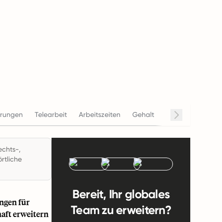
arungen
Telearbeit
Arbeitszeiten
Gehalt
Beendigung
C
echts-,
rtliche
Bereit, Ihr globales
ungen für
Team zu erweitern?
aft erweitern