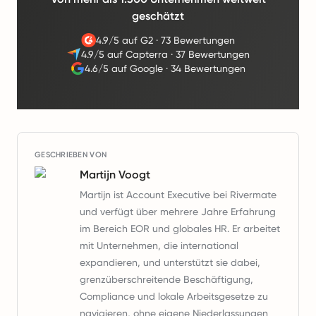
geschätzt
4.9/5 auf G2
·
73 Bewertungen
4.9/5 auf Capterra
·
37 Bewertungen
4.6/5 auf Google
·
34 Bewertungen
GESCHRIEBEN VON
Martijn Voogt
Martijn ist Account Executive bei Rivermate
und verfügt über mehrere Jahre Erfahrung
im Bereich EOR und globales HR. Er arbeitet
mit Unternehmen, die international
expandieren, und unterstützt sie dabei,
grenzüberschreitende Beschäftigung,
Compliance und lokale Arbeitsgesetze zu
navigieren, ohne eigene Niederlassungen