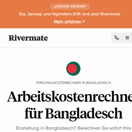
GROSSE NEUIGKEIT
Eos, Serviap und Hightekers EOR sind jetzt Rivermate.
Mehr erfahren
To
Guides
Bangladesch
Employment Cost Calculator
PERSONALKOSTENRECHNER IN BANGLADESCH
Arbeitskostenrechn
für Bangladesch
Einstellung in Bangladesch? Berechnen Sie sofort Ihre