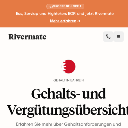
GROSSE NEUIGKEIT
Eos, Serviap und Hightekers EOR sind jetzt Rivermate.
Mehr erfahren
Togg
Guides
Bahrein
Salary
GEHALT IN BAHREIN
Gehalts- und
Vergütungsübersich
Erfahren Sie mehr über Gehaltsanforderungen und